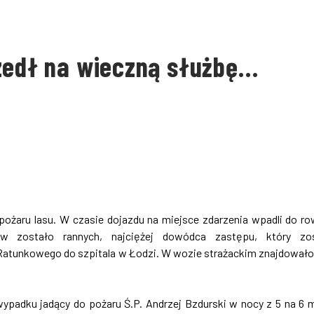
szedł na wieczną służbę…
pożaru lasu. W czasie dojazdu na miejsce zdarzenia wpadli do ro
 zostało rannych, najciężej dowódca zastępu, który zos
tunkowego do szpitala w Łodzi. W wozie strażackim znajdowało
padku jadący do pożaru Ś.P. Andrzej Bzdurski w nocy z 5 na 6 