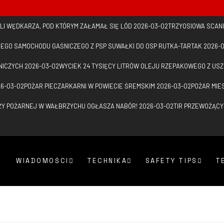
I WĘDKARZA, POD KTÓRYM ZAŁAMAŁ SIĘ LÓD
2026-03-02
TRZYOSIOWA SCANI
IEGO SAMOCHODU GAŚNICZEGO Z PSP SUWAŁKI DO OSP RUTKA-TARTAK
2026-
NICZYCH
2026-03-02
WYCIEK 24 TYSIĘCY LITRÓW OLEJU RZEPAKOWEGO Z U
6-03-02
POŻAR PIECZARKARNI W POWIECIE ŚREMSKIM
2026-03-02
POŻAR MIE
ŻY POŻARNEJ W WAŁBRZYCHU OGŁASZA NABÓR!
2026-03-02
TIR PRZEWOŻĄCY
WIADOMOŚCI
TECHNIKA
SAFETY TIPS
T