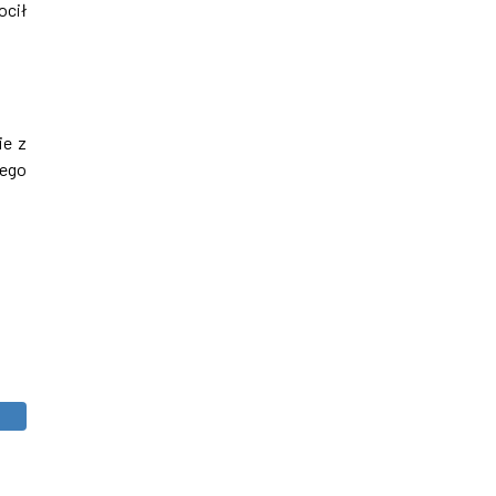
ocił
ie z
iego