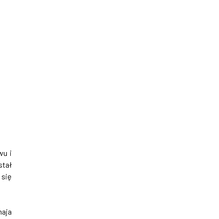
wu i
tał
 się
maja