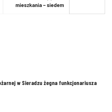
mieszkania – siedem
osób poszkodowanych i
LPR w akcji
żarnej w Sieradzu żegna funkcjonariusza