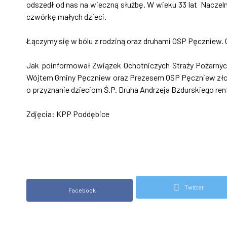
odszedł od nas na wieczną służbę. W wieku 33 lat Naczel
czwórkę małych dzieci.
Łączymy się w bólu z rodziną oraz druhami OSP Pęczniew.
Jak poinformował Związek Ochotniczych Straży Pożarny
Wójtem Gminy Pęczniew oraz Prezesem OSP Pęczniew zło
o przyznanie dzieciom Ś.P. Druha Andrzeja Bzdurskiego rent
Zdjęcia: KPP Poddębice
Twitter
Facebook