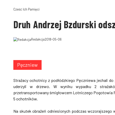
Cześć Ich Pamięci
Druh Andrzej Bzdurski od
Redakcja
2018-05-06
Pęczniew
Strażacy ochotnicy z podłódzkiego Pęczniewa jechali do 
uderzyli w drzewo. W wyniku wypadku 2 strażaków
przetransportowany śmigłowcem Lotniczego Pogotowia Ra
5 ochotników.
Na skutek obrażeń odniesionych podczas wczorajszego wy