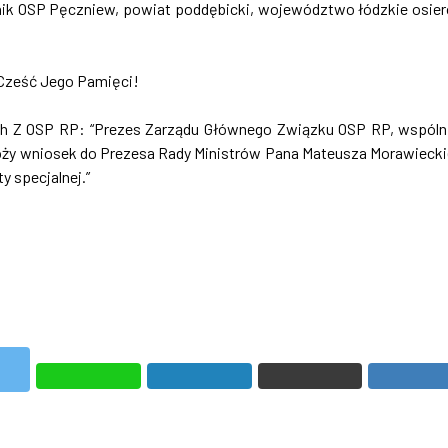
nik OSP Pęczniew, powiat poddębicki, województwo łódzkie osier
 Cześć Jego Pamięci!
ch Z OSP RP: “Prezes Zarządu Głównego Związku OSP RP, wspóln
ży wniosek do Prezesa Rady Ministrów Pana Mateusza Morawieck
y specjalnej.”