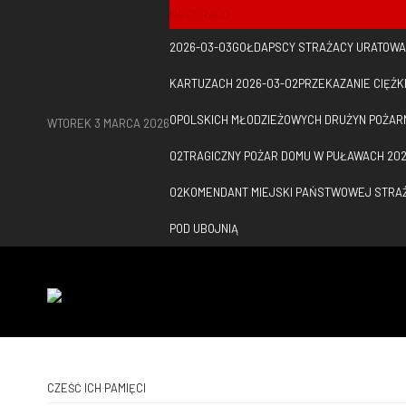
NA GORĄCO
2026-03-03
GOŁDAPSCY STRAŻACY URATOWAL
KARTUZACH
2026-03-02
PRZEKAZANIE CIĘŻK
OPOLSKICH MŁODZIEŻOWYCH DRUŻYN POŻAR
WTOREK 3 MARCA 2026
02
TRAGICZNY POŻAR DOMU W PUŁAWACH
202
02
KOMENDANT MIEJSKI PAŃSTWOWEJ STRA
POD UBOJNIĄ
CZEŚĆ ICH PAMIĘCI