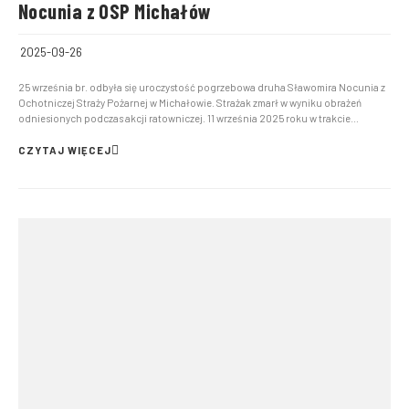
Nocunia z OSP Michałów
2025-09-26
25 września br. odbyła się uroczystość pogrzebowa druha Sławomira Nocunia z
Ochotniczej Straży Pożarnej w Michałowie. Strażak zmarł w wyniku obrażeń
odniesionych podczas akcji ratowniczej. 11 września 2025 roku w trakcie
usuwania zagrożenia został użądlony przez owady. Mężczyzna trafił do szpitala,
gdzie zmarł po ośmiu dniach. Pogrzeb odbył si...
CZYTAJ WIĘCEJ