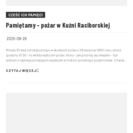
CZEŚĆ ICH PAMIĘCI
Pamiętamy – pożar w Kuźni Raciborskiej
2025-08-26
Minęły 33 lata od tragicznego w skutkach pożaru 26 sierpnia 1992 roku około
godziny 13.50 – to wtedy wybuchł pożar, który – jak później się okazało – był
jednym z najtragiczniejszych wydarzeń w historii polskiego pożarnictwa. Chwilę
później ogień został zauważony w oddziale 109 (przy linii kolejowej łączącej
Racibórz z Kędzie...
CZYTAJ WIĘCEJ