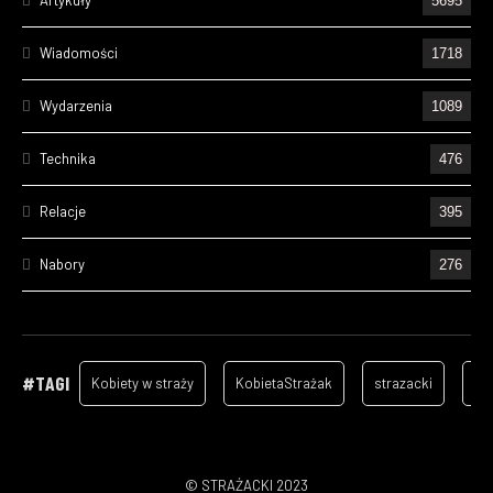
5695
Wiadomości
1718
Wydarzenia
1089
Technika
476
Relacje
395
Nabory
276
Ćwiczenia
238
Wizyty
157
#TAGI
Kobiety w straży
KobietaStrażak
strazacki
ga
Cześć Ich Pamięci
134
Szkolenia
105
© STRAŻACKI 2023