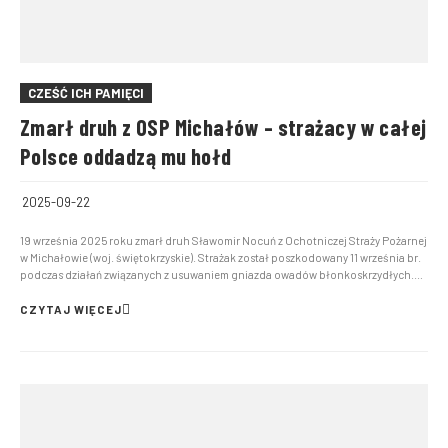
CZEŚĆ ICH PAMIĘCI
Zmarł druh z OSP Michałów – strażacy w całej
Polsce oddadzą mu hołd
2025-09-22
19 września 2025 roku zmarł druh Sławomir Nocuń z Ochotniczej Straży Pożarnej
w Michałowie (woj. świętokrzyskie). Strażak został poszkodowany 11 września br.
podczas działań związanych z usuwaniem gniazda owadów błonkoskrzydłych.
Po zakończonej akcji ratownik stracił przytomność i trafił do szpitala. Związek
Ochotniczych Straży Pożarnych RP za...
CZYTAJ WIĘCEJ