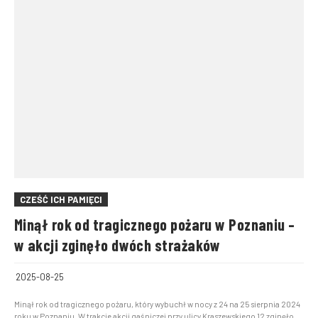
CZEŚĆ ICH PAMIĘCI
Minął rok od tragicznego pożaru w Poznaniu –
w akcji zginęło dwóch strażaków
2025-08-25
Minął rok od tragicznego pożaru, który wybuchł w nocy z 24 na 25 sierpnia 2024
roku w Poznaniu. W trakcie akcji gaśniczej przy ulicy Kraszewskiego 12 zginęło