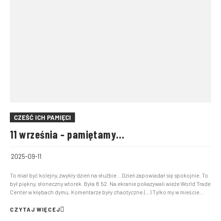
CZEŚĆ ICH PAMIĘCI
11 września – pamiętamy…
2025-09-11
To miał być kolejny, zwykły dzień na służbie… Dzień zapowiadał się spokojnie. To
był piękny, słoneczny wtorek. Była 8.52. Na ekranie pokazywali wieże World Trade
Center w kłębach dymu. Komentarze były chaotyczne.(…) Tylko my w mieście
mieliśmy wóz o pojemności 12 tysięcy litrów do gaszenia pianą, a gdy pali się
benzyna, to tylko pi...
CZYTAJ WIĘCEJ