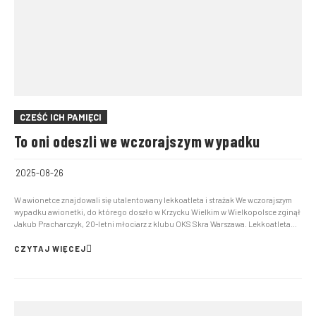
CZEŚĆ ICH PAMIĘCI
To oni odeszli we wczorajszym wypadku
2025-08-26
W awionetce znajdowali się utalentowany lekkoatleta i strażak We wczorajszym
wypadku awionetki, do którego doszło w Krzycku Wielkim w Wielkopolsce zginął
Jakub Pracharczyk, 20-letni młociarz z klubu OKS Skra Warszawa. Lekkoatleta
był aktualnym młodzieżowym wicemistrzem Polski w rzucie młotem. Drugą ofiara
jest strażak. Mikołaj Stołowski był zw...
CZYTAJ WIĘCEJ