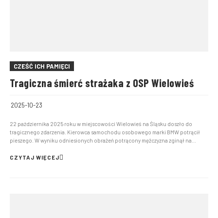
CZEŚĆ ICH PAMIĘCI
Tragiczna śmierć strażaka z OSP Wielowieś
2025-10-23
22 października 2025 roku w miejscowości Wielowieś na Śląsku doszło do
tragicznego zdarzenia. Kierowca samochodu osobowego marki BMW potrącił
pieszego. W wyniku odniesionych obrażeń potrącony mężczyzna zginął na
miejscu wypadku. Ofiarą okazał się druh Krzysztof Marciniszyn – strażak z
miejscowej jednostki Ochotniczej Straży Pożarnej. Fot...
CZYTAJ WIĘCEJ