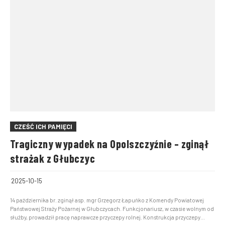
CZEŚĆ ICH PAMIĘCI
Tragiczny wypadek na Opolszczyźnie – zginął
strażak z Głubczyc
2025-10-15
14 października br. zginął asp. mgr Grzegorz Łapuńko z Komendy Powiatowej
Państwowej Straży Pożarnej w Głubczycach. Funkcjonariusz, w czasie wolnym od
służby, prowadził pracę naprawcze przyczepy rolnej. Konstrukcja przyczepy