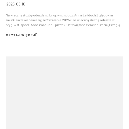
2025-09-10
Na wieczną służbę odeszła st. bryg. w st. spocz. Anna Łańduch Z głębokim
smutkiem zawiadamiamy, że 7 września 2025 r. na wieczną służbę odeszła st.
bryg. w st. spocz. Anna Łańduch – przez 20 lat związana z czasopismem „Przegląd
Pożarniczy”, gdzie pełniła różne funkcje: redaktora, sekretarza redakcji, wreszcie
przez ponad 7 lat redaktor naczeln...
CZYTAJ WIĘCEJ