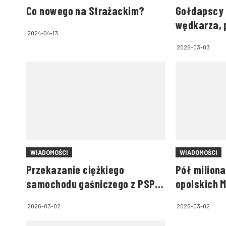
Co nowego na Strażackim?
Gołdapscy 
wędkarza, 
2024-04-13
się lód
2026-03-03
WIADOMOŚCI
WIADOMOŚCI
Przekazanie ciężkiego
Pół miliona
samochodu gaśniczego z PSP
opolskich 
Suwałki do OSP Rutka-Tartak
Drużyn Poż
2026-03-02
2026-03-02