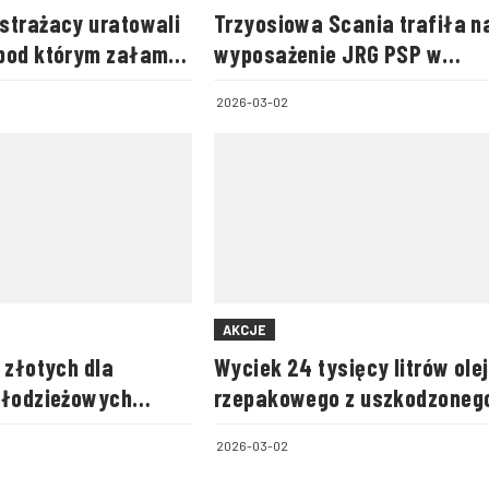
strażacy uratowali
Trzyosiowa Scania trafiła n
pod którym załamał
wyposażenie JRG PSP w
Kartuzach
2026-03-02
AKCJE
 złotych dla
Wyciek 24 tysięcy litrów ole
Młodzieżowych
rzepakowego z uszkodzoneg
arniczych
kontenera
2026-03-02