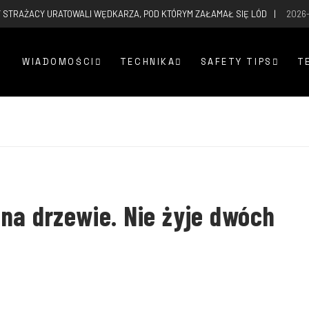
 STRAŻACY URATOWALI WĘDKARZA, POD KTÓRYM ZAŁAMAŁ SIĘ LÓD
2026
WIADOMOŚCI
TECHNIKA
SAFETY TIPS
T
na drzewie. Nie żyje dwóch