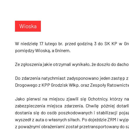
Wioska
W niedzielę 17 lutego br. przed godziną 3 do SK KP w 
pomiędzy Wioską, a Gninem.
Ze zgłoszenia jakie otrzymali wynikało, że doszło do dac
Do zdarzenia natychmiast zadysponowano jeden zastęp z
Drogowego z KPP Grodzisk Wlkp. oraz Zespoły Ratownict
Jako pierwsi na miejscu zjawili się Ochotnicy, którzy 
zabezpieczenia miejsca zdarzenia. Chwilę później dotar
dostania się do osób poszkodowanych i stabilizacji poj
wyszedł z auta o własnych siłach. Po dojeździe ZRM i wy
z poważnymi obrażeniami został przetransportowany do s