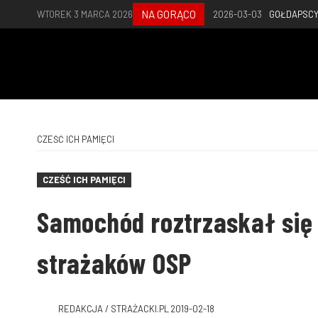
NA GORĄCO
WTOREK 3 MARCA 2026
2026-03-03
GOŁDAPSCY
CZEŚĆ ICH PAMIĘCI
CZEŚĆ ICH PAMIĘCI
Samochód roztrzaskał się 
strażaków OSP
REDAKCJA / STRAŻACKI.PL
2019-02-18