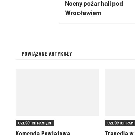
Nocny pożar hali pod
Wrocławiem
POWIĄZANE ARTYKUŁY
CZEŚĆ ICH PAMIĘCI
CZEŚĆ ICH PAMI
Komenda Powiatowa
Tragedia w