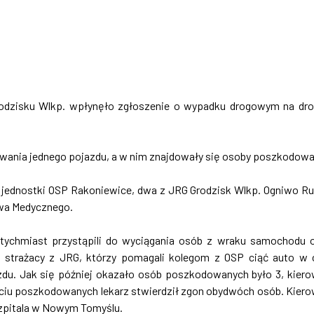
Grodzisku Wlkp. wpłynęło zgłoszenie o wypadku drogowym na dr
howania jednego pojazdu, a w nim znajdowały się osoby poszkodowa
 jednostki OSP Rakoniewice, dwa z JRG Grodzisk Wlkp. Ogniwo R
wa Medycznego.
natychmiast przystąpili do wyciągania osób z wraku samochodu 
li strażacy z JRG, którzy pomagali kolegom z OSP ciąć auto w 
azdu. Jak się później okazało osób poszkodowanych było 3, kier
jęciu poszkodowanych lekarz stwierdził zgon obydwóch osób. Kier
zpitala w Nowym Tomyślu.