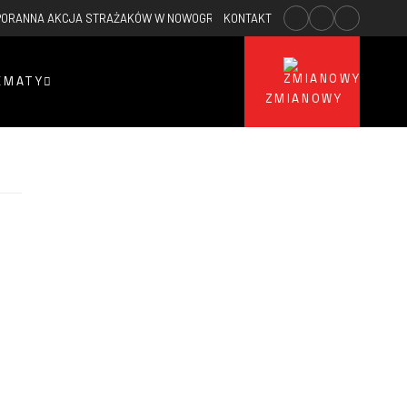
PORANNA AKCJA STRAŻAKÓW W NOWOGRODŹCU – SPŁONĄŁ KOLEJNY PUSTOS
KONTAKT
EMATY
ZMIANOWY