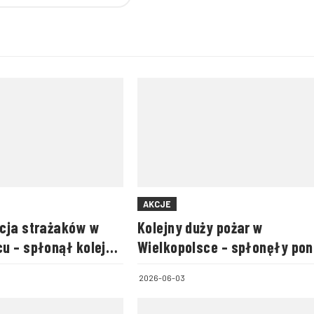
AKCJE
cja strażaków w
Kolejny duży pożar w
u – spłonął kolejny
Wielkopolsce – spłonęły po
3 hektary lasu
2026-06-03