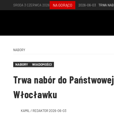
NA GORĄCO
ŚRODA 3 CZERWCA 2026
2026-06-03
TRWA NAB
NABORY
NABORY
WIADOMOŚCI
Trwa nabór do Państwowej
Włocławku
KAMIL / REDAKTOR
2026-06-03