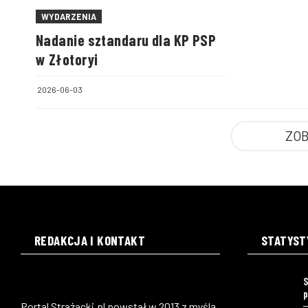
WYDARZENIA
Nadanie sztandaru dla KP PSP
w Złotoryi
2026-06-03
ZOB
REDAKCJA I KONTAKT
STATYST
S
p
Portal Strażacki.pl powstał w 2013 z myślą