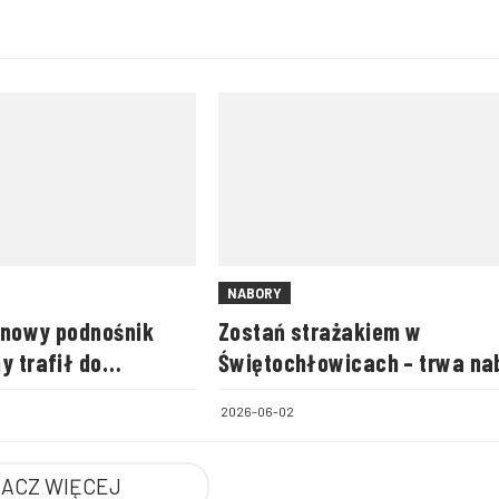
NABORY
 nowy podnośnik
Zostań strażakiem w
y trafił do
Świętochłowicach – trwa na
z OSP Potasznia
do Państwowej Straży Pożar
2026-06-02
ACZ WIĘCEJ