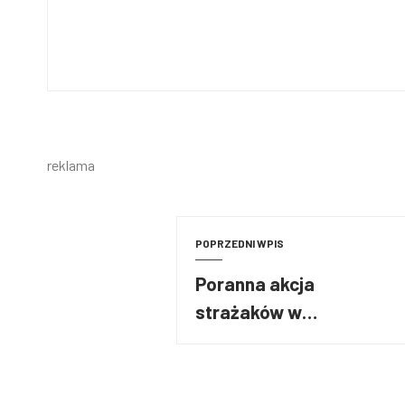
reklama
POPRZEDNI WPIS
Poranna akcja
strażaków w
Nowogrodźcu – spłonął
kolejny pustostan