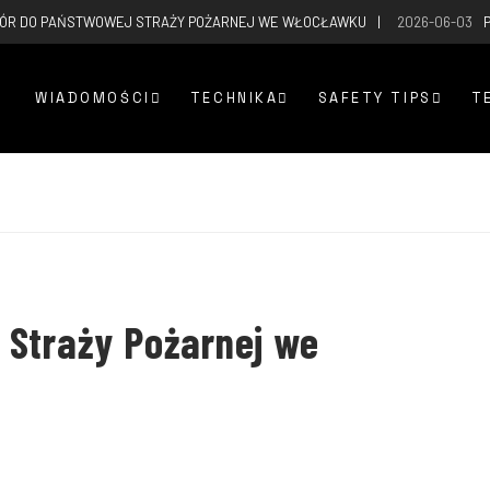
ÓR DO PAŃSTWOWEJ STRAŻY POŻARNEJ WE WŁOCŁAWKU
2026-06-03
WIADOMOŚCI
TECHNIKA
SAFETY TIPS
T
 Straży Pożarnej we