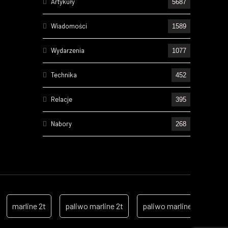
Artykuły
5687
Wiadomości
1589
Wydarzenia
1077
Technika
452
Relacje
395
Nabory
268
Ćwiczenia
224
Wizyty
157
Cześć Ich Pamięci
131
marline 2t
paliwo marline 2t
paliwo marline
alki
Szkolenia
104