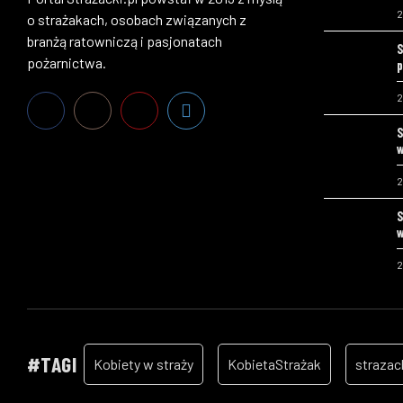
2
o strażakach, osobach związanych z
branżą ratowniczą i pasjonatach
S
pożarnictwa.
p
2
S
w
2
S
w
2
#TAGI
Kobiety w straży
KobietaStrażak
strazac