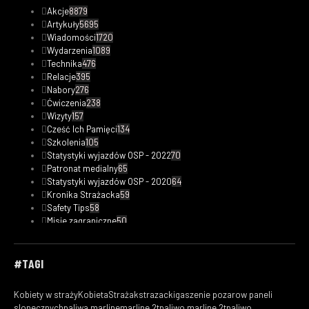
Akcje
8879
Artykuły
5695
Wiadomości
1720
Wydarzenia
1089
Technika
476
Relacje
395
Nabory
276
Ćwiczenia
238
Wizyty
157
Cześć Ich Pamięci
134
Szkolenia
105
Statystyki wyjazdów OSP - 2022
70
Patronat medialny
65
Statystyki wyjazdów OSP - 2020
64
Kronika Strażacka
59
Safety Tips
58
Misje zagraniczne
50
Statystyki wyjazdów OSP - 2023
48
Fotorelacje
33
Kobiety w straży
32
#TAGI
Filmy
29
Ciekawostki pożarnicze
24
Kobiety w straży
KobietaStrażak
strazacki
gaszenie pozarow paneli
Statystyki wyjazdów OSP - 2019
18
slonecznych
paliwa marline
marline 2t
paliwo marline 2t
paliwo