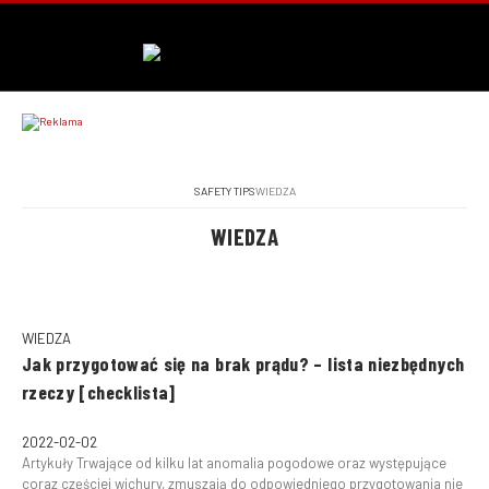
SAFETY TIPS
WIEDZA
WIEDZA
WIEDZA
Jak przygotować się na brak prądu? – lista niezbędnych
rzeczy [checklista]
2022-02-02
Artykuły Trwające od kilku lat anomalia pogodowe oraz występujące
coraz częściej wichury, zmuszają do odpowiedniego przygotowania nie