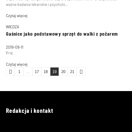
ważne badania lekarskie i psycholo...
Czytaj więcej
WIEDZA
Gaśnice jako podstawowy sprzęt do walki z pożarem
2019-09-11
Kraj
Czytaj więcej
1
…
17
18
19
20
21
Redakcja i kontakt