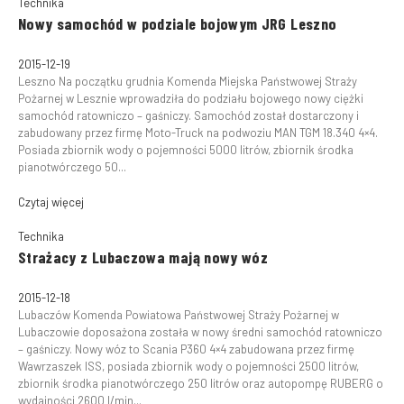
Technika
Nowy samochód w podziale bojowym JRG Leszno
2015-12-19
Leszno Na początku grudnia Komenda Miejska Państwowej Straży
Pożarnej w Lesznie wprowadziła do podziału bojowego nowy ciężki
samochód ratowniczo – gaśniczy. Samochód został dostarczony i
zabudowany przez firmę Moto-Truck na podwoziu MAN TGM 18.340 4×4.
Posiada zbiornik wody o pojemności 5000 litrów, zbiornik środka
pianotwórczego 50...
Czytaj więcej
Technika
Strażacy z Lubaczowa mają nowy wóz
2015-12-18
Lubaczów Komenda Powiatowa Państwowej Straży Pożarnej w
Lubaczowie doposażona została w nowy średni samochód ratowniczo
– gaśniczy. Nowy wóz to Scania P360 4×4 zabudowana przez firmę
Wawrzaszek ISS, posiada zbiornik wody o pojemności 2500 litrów,
zbiornik środka pianotwórczego 250 litrów oraz autopompę RUBERG o
wydajności 2600 l/min...