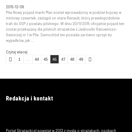
2015-12-06
Piła Nowy pojazd marki Man został wprowadzony w podział bojowy w
miniowy czwartek, zastąpił on stare Renault, który prawdopodobnie
trafi do OSP z powiatu pilskiego. W dniu 20/11/2015 oficjalnie pojazd ten
został przekazany dla pilskich strażaków z Jednostki Ratowniczo-
Gaśniczej nr 1 w Pile. Samochód ten posiada zarówno sprzęt do
wypadków, jak ...
Czytaj więcej
1
…
44
45
46
47
48
49
Redakcja i kontakt
Portal Strażacki.pl powstał w 2013 z myślą o strażakach, osobach