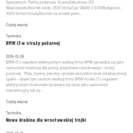
Specjalnych. Marka podwozia: ScaniaZabudowa: ISS
WawrzaszekZbiornik wody: 2500 litrówTyp: GBARt 2.5/32Wydajność:
3200 litrów/minutęZbiornik na środek piant...
Czytaj więcej
Technika
BMW i3 w straży pożarnej
2015-12-26
BMW i3 z napędem elektrycznym według firmy BMW sprawdza się jako
samochód służbowy dla policji, pogotowia ratunkowego i straży
pożarnej. Mały, zrywny, zwrotny i przede wszystkim brak lokalnej emisji
spalin – dzięki tym cechom według firmy BMW model i3 z napędem
elektrycznym doskonale sprawdza się teraz jako samochód
interwencyjny lub op...
Czytaj więcej
Technika
Nowa drabina dla wrocławskiej trójki