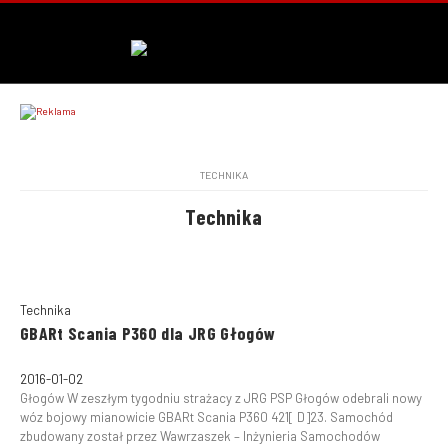
TECHNIKA
Technika
Technika
GBARt Scania P360 dla JRG Głogów
2016-01-02
Głogów W zeszłym tygodniu strażacy z JRG PSP Głogów odebrali nowy
wóz bojowy mianowicie GBARt Scania P360 421[ D]23. Samochód
zbudowany został przez Wawrzaszek – Inżynieria Samochodów