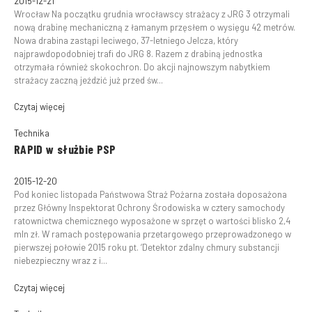
2015-12-21
Wrocław Na początku grudnia wrocławscy strażacy z JRG 3 otrzymali
nową drabinę mechaniczną z łamanym przęsłem o wysięgu 42 metrów.
Nowa drabina zastąpi leciwego, 37-letniego Jelcza, który
najprawdopodobniej trafi do JRG 8. Razem z drabiną jednostka
otrzymała również skokochron. Do akcji najnowszym nabytkiem
strażacy zaczną jeździć już przed św...
Czytaj więcej
Technika
RAPID w służbie PSP
2015-12-20
Pod koniec listopada Państwowa Straż Pożarna została doposażona
przez Główny Inspektorat Ochrony Środowiska w cztery samochody
ratownictwa chemicznego wyposażone w sprzęt o wartości blisko 2,4
mln zł. W ramach postępowania przetargowego przeprowadzonego w
pierwszej połowie 2015 roku pt. ‘Detektor zdalny chmury substancji
niebezpieczny wraz z i...
Czytaj więcej