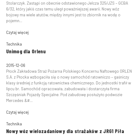
Stolarczyk. Zastąpi on obecnie odstawionego Jelcza 325/JZS – GCBA
6/32, który jakiś czas temu uległ poważniejszej awarii. Nowy wóz
bojowy ma wiele atutów, między innymi jest to zbiornik na wodę o
pojemn...
Czytaj więcej
Technika
Unimog dla Orlenu
2015-12-06
Płock Zakładowa Straż Pożarna Polskiego Koncernu Naftowego ORLEN
S.A. z Płocka wzbogaciła się o nowy samochód ratowniczo – gaśniczy
klasy średniej z funkcją ratownictwa chemicznego. Do jednostki trafił w
lipcu br. Samochód opracowała, zabudowała i dostarczyła firma
Szczęśniak Pojazdy Specjalne. Pod zabudowę posłużyło podwozie
Mercedes &#...
Czytaj więcej
Technika
Nowy wóz wielozadaniowy dla strażaków z JRG1 Piła