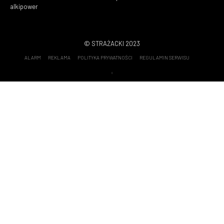
Statystyki wyjazdów OSP - 2021
14
alkipower
Nasze
12
Strażacki
9
Quizy
7
Strażacki Klasyk Miesiąca
7
© STRAŻACKI 2023
Ściąga
6
Recenzje
6
ALARM
REKLAMA
POLITYKA PRYWATNOŚCI
REGULAMIN SERWISU
STRAZACKI.PL
4
Podcast
4
Wideorelacje
3
Opinie
3
Konkursy
2
Wyposażenie techniczne
2
Floriany
2
Tapety strażackie
1
Obrona cywilna i ochrona ludności
1
Kącik historyczny
1
Sprawdź swoją wiedzę - TESTY
1
Rozwiązania testów wraz z omówieniem
1
Taktyka działań ratowniczych
1
Misz Masz
0