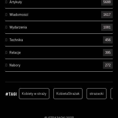
Artykuły
5688
Wiadomości
1617
Wydarzenia
1081
Technika
456
Relacje
395
Nabory
272
Ćwiczenia
227
Wizyty
157
#TAGI
Kobiety w straży
KobietaStrażak
strazacki
ga
Cześć Ich Pamięci
131
Szkolenia
105