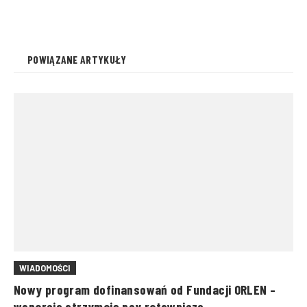
psy ratownicze
POWIĄZANE ARTYKUŁY
WIADOMOŚCI
Nowy program dofinansowań od Fundacji ORLEN –
wsparcie otrzymają psy ratownicze