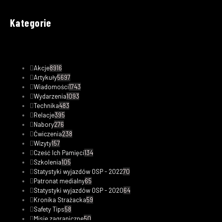
Kategorie
Akcje
8916
Artykuły
5697
Wiadomości
1743
Wydarzenia
1093
Technika
483
Relacje
395
Nabory
276
Ćwiczenia
238
Wizyty
157
Cześć Ich Pamięci
134
Szkolenia
105
Statystyki wyjazdów OSP - 2022
70
Patronat medialny
65
Statystyki wyjazdów OSP - 2020
64
Kronika Strażacka
59
Safety Tips
58
Misje zagraniczne
50