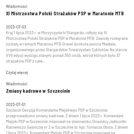
Wiadomości
XI Mistrzostwa Polski Strażaków PSP w Maratonie MTB
2023-07-03
Kraj 1 lipca 2023 r. w Morzyczynie k/Stargardu, odbyły się XI
Mistrzostwa Polski Strażaków PSP w Maratonie MTB. Zawody rozegrane
zostały w ramach Maratonu MTB Gravel dookoła jeziora Miedwie,
organizowanego przez Stargardzkie Towarzystwo Cyklistów. Na starcie
XVII edycji wyścigu stanęło ponad 350 osób, wśród których było 37
strażaków PSP z całe...
Czytaj więcej
Wiadomości
Zmiany kadrowe w Szczecinie
2023-07-01
Szczecin Decyzją Komendanta Miejskiego PSP w Szczecinie
przeprowadzono zmiany kadrowe. Z dniem 1 lipca 2023 r. Komendant
Miejski PSP w Szczecinie mianował na stanowisko Dowódcy Jednostki
Ratowniczo Gaśniczej nr 2 w Szczecinie st. kpt. Tomasza Obsta. Z dniem
1 lipca 2023 r. Komendant Miejski PSP w Szczecinie mianował na