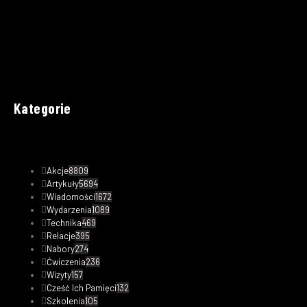
Kategorie
Akcje
8809
Artykuły
5694
Wiadomości
1672
Wydarzenia
1089
Technika
469
Relacje
395
Nabory
274
Ćwiczenia
236
Wizyty
157
Cześć Ich Pamięci
132
Szkolenia
105