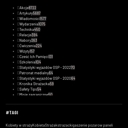
Akcje
8722
Artykuły
5687
Wiadomości
1577
Wydarzenia
1075
Technika
450
Relacje
394
Nabory
263
Ćwiczenia
224
Wizyty
157
Cześć Ich Pamięci
131
Szkolenia
104
Statystyki wyjazdów OSP - 2022
70
Patronat medialny
64
Statystyki wyjazdów OSP - 2020
64
Kronika Strażacka
59
Safety Tips
54
Misje zagraniczne
50
Statystyki wyjazdów OSP - 2023
48
Fotorelacje
33
Kobiety w straży
32
#TAGI
Filmy
29
Ciekawostki pożarnicze
21
Kobiety w straży
KobietaStrażak
strazacki
gaszenie pozarow paneli
Statystyki wyjazdów OSP - 2019
18