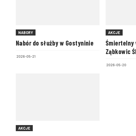
NABORY
AKCJE
Nabór do służby w Gostyninie
Śmiertelny
Ząbkowic Śl
2026-05-21
73-letnia 
2026-05-20
AKCJE