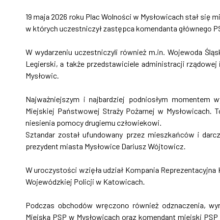
19 maja 2026 roku Plac Wolności w Mysłowicach stał się m
w których uczestniczył zastępca komendanta głównego PS
W wydarzeniu uczestniczyli również m.in. Wojewoda Śląs
Legierski, a także przedstawiciele administracji rządow
Mysłowic.
Najważniejszym i najbardziej podniosłym momentem w
Miejskiej Państwowej Straży Pożarnej w Mysłowicach. To
niesienia pomocy drugiemu człowiekowi.
Sztandar został ufundowany przez mieszkańców i darcz
prezydent miasta Mysłowice Dariusz Wójtowicz.
W uroczystości wzięła udział Kompania Reprezentacyjna
Wojewódzkiej Policji w Katowicach.
Podczas obchodów wręczono również odznaczenia, wyró
Miejska PSP w Mysłowicach oraz komendant miejski PSP s