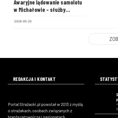
Awaryjne lądowanie samolotu
w Michałowie – służby
zabezpieczyły lotnisko
2026-05-20
ZOB
REDAKCJA I KONTAKT
STATYST
S
p
Portal Strażacki.pl powstał w 2013 z myślą
2
o strażakach, osobach związanych z
branżą ratowniczą i pasjonatach