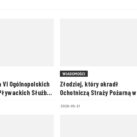
WIADOMOŚCI
 VI Ogólnopolskich
Złodziej, który okradł
Pływackich Służb
Ochotniczą Straży Pożarną w
ch
Bledzewie, zatrzymany
2026-05-21