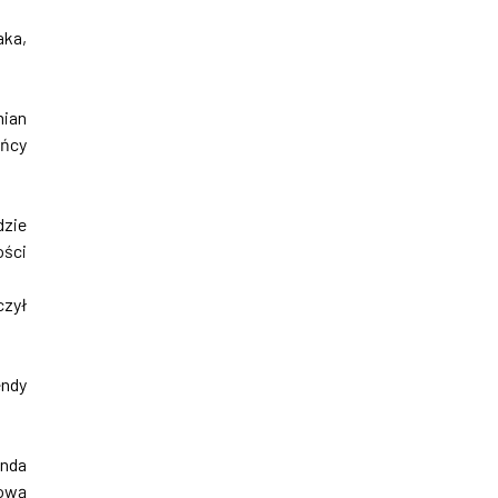
aka,
mian
ańcy
dzie
ości
czył
endy
enda
rową