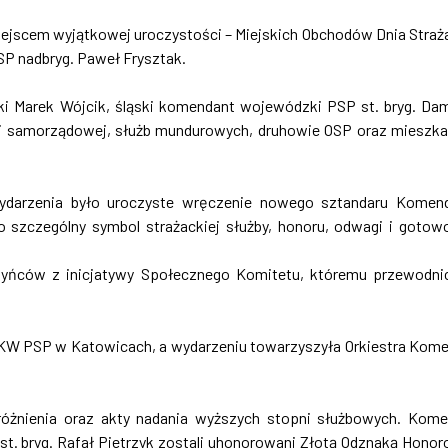
iejscem wyjątkowej uroczystości – Miejskich Obchodów Dnia Straż
P nadbryg. Paweł Frysztak.
ki Marek Wójcik, śląski komendant wojewódzki PSP st. bryg. Da
ej i samorządowej, służb mundurowych, druhowie OSP oraz mieszk
ydarzenia było uroczyste wręczenie nowego sztandaru Komen
 szczególny symbol strażackiej służby, honoru, odwagi i gotow
yńców z inicjatywy Społecznego Komitetu, któremu przewodni
 KW PSP w Katowicach, a wydarzeniu towarzyszyła Orkiestra Kom
żnienia oraz akty nadania wyższych stopni służbowych. Kom
t. bryg. Rafał Pietrzyk zostali uhonorowani Złotą Odznaką Hono