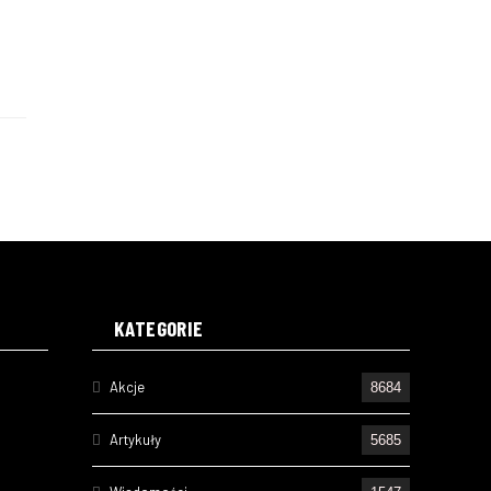
KATEGORIE
Akcje
8684
Artykuły
5685