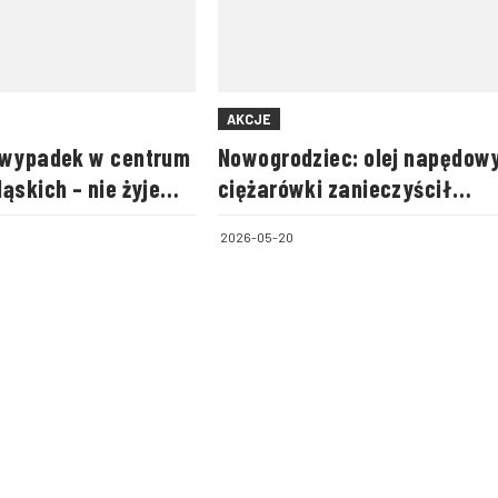
AKCJE
 wypadek w centrum
Nowogrodziec: olej napędowy
ąskich – nie żyje
ciężarówki zanieczyścił
pasażerka
instalacje burzową
2026-05-20