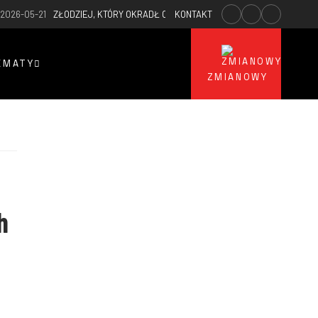
2026-05-21
ZŁODZIEJ, KTÓRY OKRADŁ OCHOTNICZĄ STRAŻY POŻARNĄ W BLE
KONTAKT
EMATY
ZMIANOWY
h