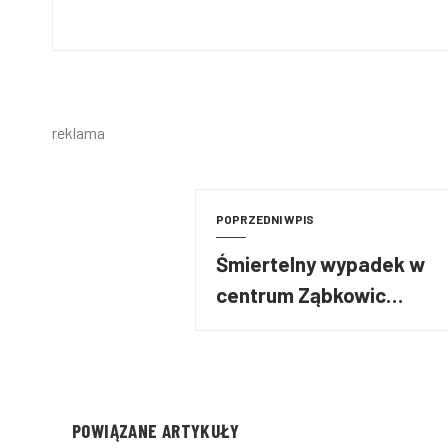
reklama
POPRZEDNI WPIS
Śmiertelny wypadek w
centrum Ząbkowic
Śląskich – nie żyje 73-
letnia pasażerka
POWIĄZANE ARTYKUŁY