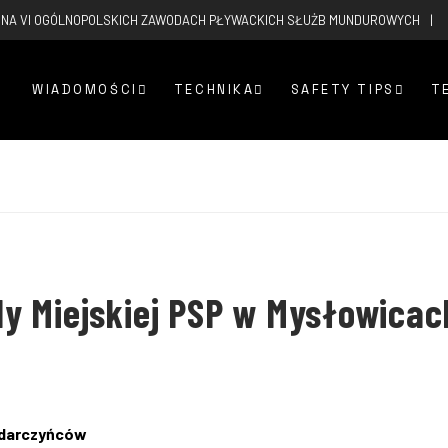
 NA VI OGÓLNOPOLSKICH ZAWODACH PŁYWACKICH SŁUŻB MUNDUROWYCH
WIADOMOŚCI
TECHNIKA
SAFETY TIPS
T
y Miejskiej PSP w Mysłowicac
 darczyńców