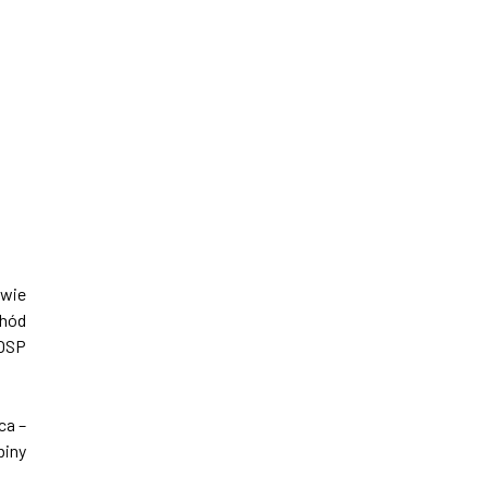
wie
chód
 OSP
ca –
biny