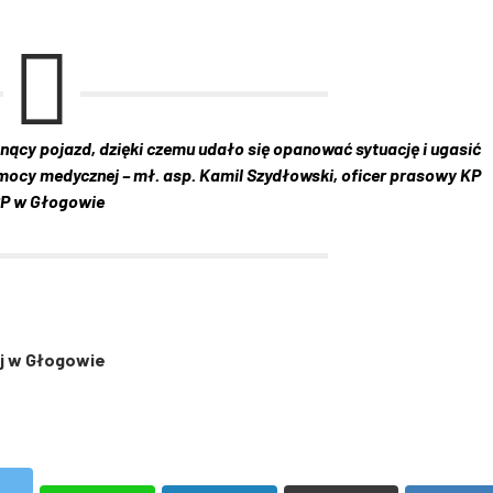
ący pojazd, dzięki czemu udało się opanować sytuację i ugasić
cy medycznej – mł. asp. Kamil Szydłowski, oficer prasowy KP
P w Głogowie
j w Głogowie