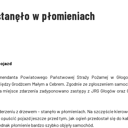
 stanęło w płomieniach
pojazd
mendanta Powiatowego Państwowej Straży Pożarnej w Głogo
omiędzy Grodźcem Małym a Cebrem. Zgodnie ze zgłoszeniem samo
 Na miejsce zdarzenia zadyponowano zastępy z JRG Głogów oraz
zderzeniu z drzewem – stanęło w płomieniach. Na szczęście kierow
opuścić pojazd jeszcze przed tym, jak ogień przedostał się do ka
jednak płomienie bardzo szybko objęły samochód.