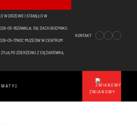
O W DRZEWO I STANĘŁO W
026-05-18
ZAWALIŁ SIĘ DACH BUDYNKU
KONTAKT
026-05-17
NOC MUZEÓW W CENTRUM
 ŻYJĄ PO ZDERZENIU Z CIĘŻARÓWKĄ
EMATY
ZMIANOWY