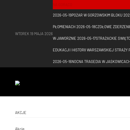
NA GORĄCO
2026-05-19
POŻAR W GORZOWSKIM BLOKU
202
PŁOMIENIACH
2026-05-18
CZOŁOWE ZDERZENI
WTOREK 19 MAJA 2026
W JAWORZNIE
2026-05-17
STRAŻACKIE ŚWIĘTO
EDUKACJI I HISTORII WARSZAWSKIEJ STRAŻY
2026-05-16
NOCNA TRAGEDIA W JAŚKOWICACH 
AKCJE
Akcje