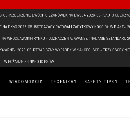
6-05-19
ZDERZENIE DWÓCH CIĘŻARÓWEK NA DW964
2026-05-19
AUTO UDERZYŁ
E NA DK40
2026-05-18
STRAŻACY RATOWALI ZABYTKOWY KOŚCIÓŁ W BIAŁEJ
2
 NA WROCŁAWSKIM RYNKU – ODZNACZENIA, AWANSE I NADANIE SZTANDARU
2
 POŻARNEJ
2026-05-17
TRAGICZNY WYPADEK W MAŁOPOLSCE – TRZY OSOBY NIE
– W POŻARZE ZGINĘŁO 10 PSÓW
WIADOMOŚCI
TECHNIKA
SAFETY TIPS
T