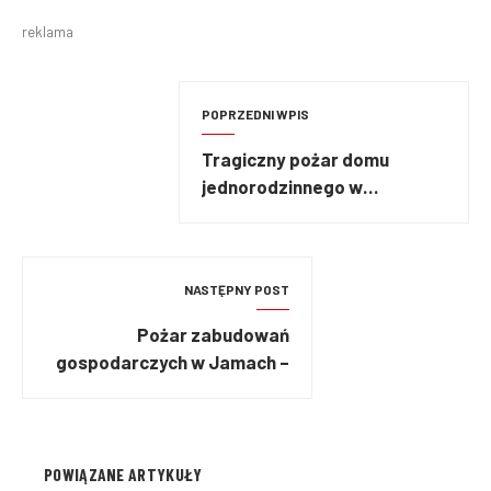
reklama
POPRZEDNI WPIS
Tragiczny pożar domu
jednorodzinnego w
Kamiennej Górze
NASTĘPNY POST
Pożar zabudowań
gospodarczych w Jamach –
spłonął budynek z sianem i
maszynami rolniczymi
POWIĄZANE ARTYKUŁY