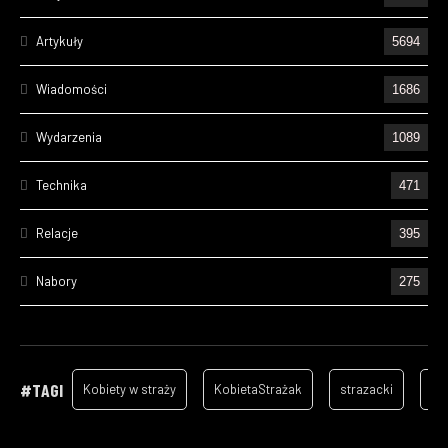
Artykuły
5694
Wiadomości
1686
Wydarzenia
1089
Technika
471
Relacje
395
Nabory
275
Ćwiczenia
236
Wizyty
157
#TAGI
Kobiety w straży
KobietaStrażak
strazacki
ga
Cześć Ich Pamięci
132