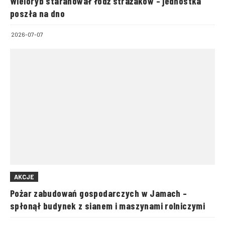
Wieloryb staranował łódź strażaków – jednostka
poszła na dno
2026-07-07
AKCJE
Pożar zabudowań gospodarczych w Jamach –
spłonął budynek z sianem i maszynami rolniczymi