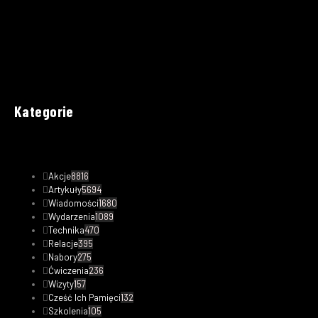
Kategorie
Akcje
8816
Artykuły
5694
Wiadomości
1680
Wydarzenia
1089
Technika
470
Relacje
395
Nabory
275
Ćwiczenia
236
Wizyty
157
Cześć Ich Pamięci
132
Szkolenia
105