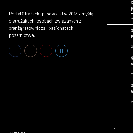
S
p
Portal Strażacki.pl powstał w 2013 z myślą
2
o strażakach, osobach związanych z
branżą ratowniczą i pasjonatach
S
pożarnictwa.
p
2
S
w
2
S
w
2