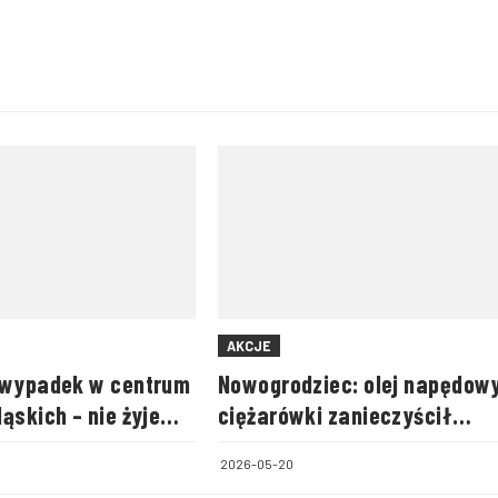
strażnice, pojazdy i
sprzęt ratowniczy
AKCJE
 wypadek w centrum
Nowogrodziec: olej napędowy
ąskich – nie żyje
ciężarówki zanieczyścił
pasażerka
instalacje burzową
2026-05-20