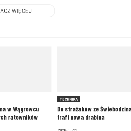
ACZ WIĘCEJ
TECHNIKA
rna w Wągrowcu
Do strażaków ze Świebodzin
ych ratowników
trafi nowa drabina
2026-05-22