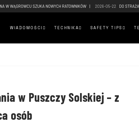
RNA W WĄGROWCU SZUKA NOWYCH RATOWNIKÓW
2026-05-22
DO STRAŻA
WIADOMOŚCI
TECHNIKA
SAFETY TIPS
T
nia w Puszczy Solskiej – z
ca osób