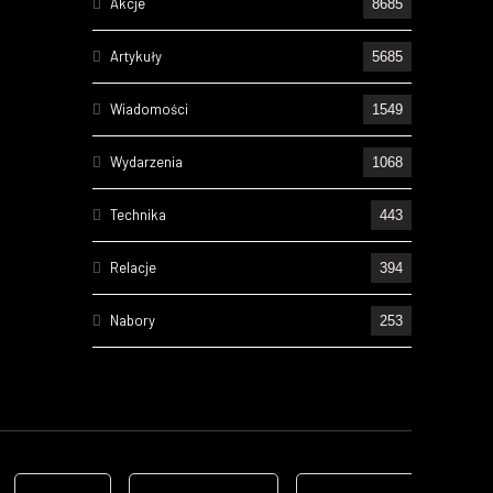
Akcje
8685
Artykuły
5685
Wiadomości
1549
Wydarzenia
1068
Technika
443
Relacje
394
Nabory
253
Ćwiczenia
221
Wizyty
157
Cześć Ich Pamięci
131