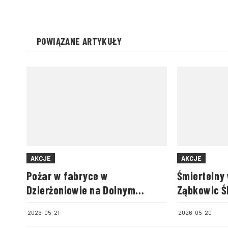
POWIĄZANE ARTYKUŁY
AKCJE
AKCJE
Pożar w fabryce w
Śmiertelny
Dzierżoniowie na Dolnym
Ząbkowic Śl
Śląsku
73-letnia 
2026-05-21
2026-05-20