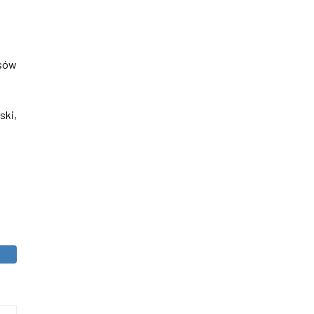
asów
ski,