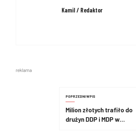
Kamil / Redaktor
reklama
POPRZEDNI WPIS
Milion złotych trafiło do
drużyn DDP i MDP w
województwie łódzkim