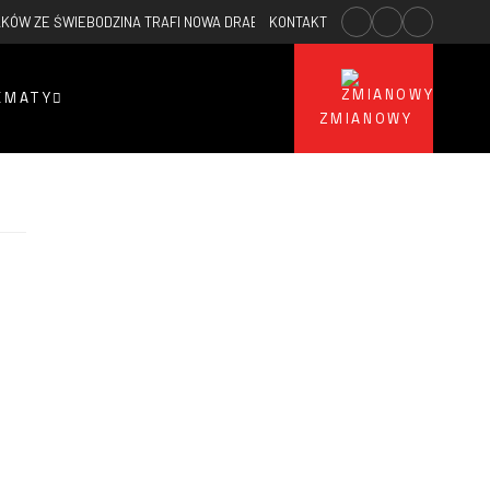
KÓW ZE ŚWIEBODZINA TRAFI NOWA DRABINA
KONTAKT
2026-05-21
NOWY SAMOCHÓ
EMATY
ZMIANOWY