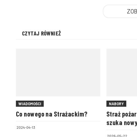
ZOB
CZYTAJ RÓWNIEŻ
WIADOMOŚCI
NABORY
Co nowego na Strażackim?
Straż poża
szuka now
2024-04-13
2026-05-22