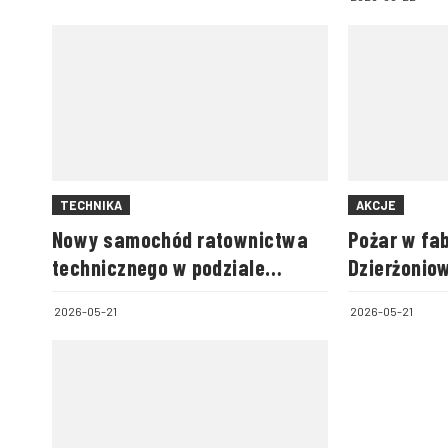
TECHNIKA
AKCJE
Nowy samochód ratownictwa
Pożar w fa
technicznego w podziale
Dzierżonio
bojowym JRG PSP Nowy Targ
Śląsku
2026-05-21
2026-05-21