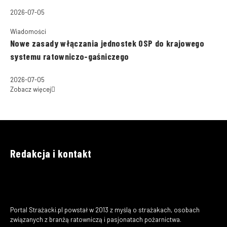
2026-07-05
Wiadomości
Nowe zasady włączania jednostek OSP do krajowego
systemu ratowniczo-gaśniczego
2026-07-05
Zobacz więcej
Redakcja i kontakt
Portal Strażacki.pl powstał w 2013 z myślą o strażakach, osobach
związanych z branżą ratowniczą i pasjonatach pożarnictwa.