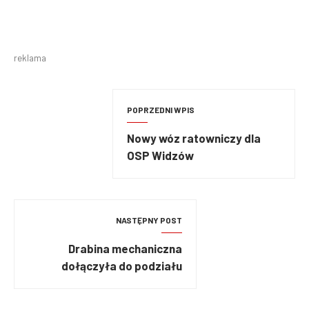
reklama
POPRZEDNI WPIS
Nowy wóz ratowniczy dla
OSP Widzów
NASTĘPNY POST
Drabina mechaniczna
dołączyła do podziału
bojowego OSP w
Dobroszycach