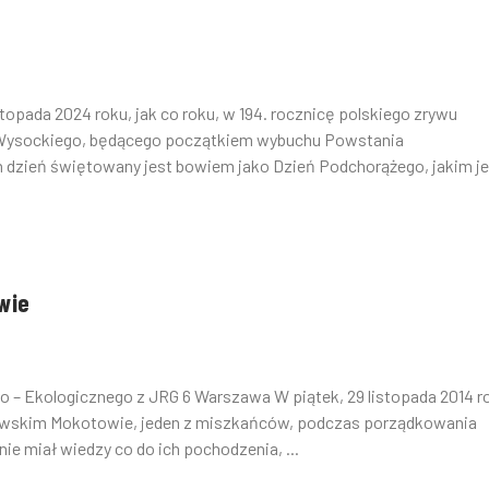
opada 2024 roku, jak co roku, w 194. rocznicę polskiego zrywu
 Wysockiego, będącego początkiem wybuchu Powstania
zień świętowany jest bowiem jako Dzień Podchorążego, jakim je.
wie
 – Ekologicznego z JRG 6 Warszawa W piątek, 29 listopada 2014 r
rszawskim Mokotowie, jeden z miszkańców, podczas porządkowania
ie miał wiedzy co do ich pochodzenia, ...