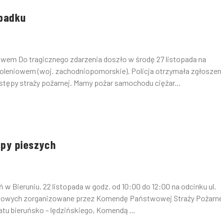
ypadku
owem Do tragicznego zdarzenia doszło w środę 27 listopada na
leniowem (woj. zachodniopomorskie). Policja otrzymała zgłoszen
tępy straży pożarnej. Mamy pożar samochodu ciężar...
upy pieszych
 w Bieruniu. 22 listopada w godz. od 10:00 do 12:00 na odcinku ul.
unkowych zorganizowane przez Komendę Państwowej Straży Pożarn
tu bieruńsko – lędzińskiego, Komendą ...