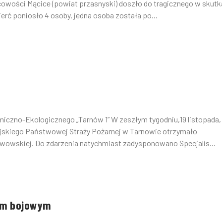
cowości Mącice (powiat przasnyski) doszło do tragicznego w skut
ć poniosło 4 osoby, jedna osoba została po...
miczno-Ekologicznego „Tarnów 1” W zeszłym tygodniu,19 listopada,
jskiego Państwowej Straży Pożarnej w Tarnowie otrzymało
Lwowskiej. Do zdarzenia natychmiast zadysponowano Specjalis...
em bojowym