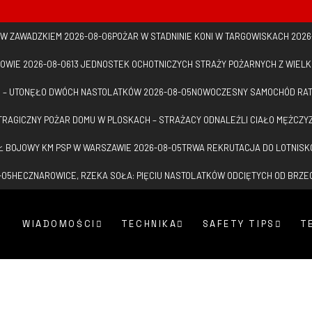
 W ZAWADZKIEM
2026-08-06
POŻAR W STADNINIE KONI W TARGOWISKACH
2026
OWIE
2026-08-06
13 JEDNOSTEK OCHOTNICZYCH STRAŻY POŻARNYCH Z WIELK
M – UTONĘŁO DWÓCH NASTOLATKÓW
2026-08-05
NOWOCZESNY SAMOCHÓD RATO
TRAGICZNY POŻAR DOMU W PLOSKACH – STRAŻACY ODNALEŹLI CIAŁO MĘŻCZY
Ł BOJOWY KM PSP W WARSZAWIE
2026-08-05
TRWA REKRUTACJA DO LOTNISK
-05
HECZNAROWICE, RZEKA SOŁA: PIĘCIU NASTOLATKÓW ODCIĘTYCH OD BRZE
WIADOMOŚCI
TECHNIKA
SAFETY TIPS
T