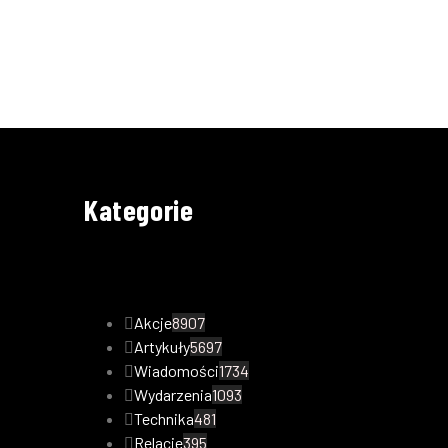
Kategorie
Akcje
8907
Artykuły
5697
Wiadomości
1734
Wydarzenia
1093
Technika
481
Relacje
395