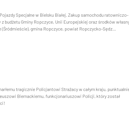
ojazdy Specjalne w Bielsku Białej. Zakup samochodu ratowniczo-
z budżetu Gminy Ropczyce, Unii Europejskiej oraz środków własn
 (Śródmieście), gmina Ropczyce, powiat Ropczycko-Sędz...
marłemu tragicznie Policjantowi Strażacy w całym kraju, punktualni
ateuszowi Biernackiemu, funkcjonariuszowi Policji, który został
ci!