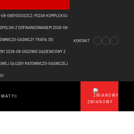
-08-06
BYDGOSZCZ: POŻAR KOMPLEKSU
OPOLSKI Z DOFINANSOWANIEM
2026-08-
WNICZO-GAŚNICZY TRAFIŁ DO
KONTAKT
ZNY
2026-08-05
DŹWIG GĄSIENICOWY Z
OWEJ SŁUŻBY RATOWNICZO-GAŚNICZEJ
GU
EMATY
ZMIANOWY