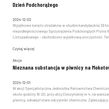
Dzień Podchorążego
2024-12-02
Wyjątkowe święto strażaków w słuzbie kandydackiej 29 list
niepodległościowego Sprzysiężenia Podchorążych Piotra
Listopadowego – obchodzono wyjatkową uroczystość. Ten d
Czytaj więcej
Akcje
Nieznana substancja w piwnicy na Mokoto
2024-12-01
W akcji Specjalistyczna Jednostka Ratownictwa Chemiczno
około godziny 16:20, przy ulicy Cieszyńskiej nr 4, na wa
piwnicy, odnalazł stare odczynniki chemiczne. Zgłaszający n