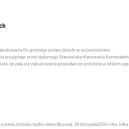
ch
zabudowania Do groźnego pożaru doszło w województwie
zenia przyjętego przez dyżurnego Stanowiska Kierowania Komendant
ło, że palą się zabudowania gospodarcze położone w bliskim sąs.
a jedna została ciężko ranna Wczoraj, 29 listopada2024 roku, kilka