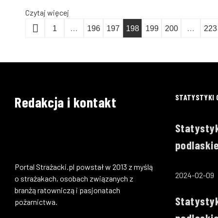
Czytaj więcej
1
…
196
197
198
199
200
…
223
STATYSTYKI 
Redakcja i kontakt
Statystyk
podlaskie
Portal Strażacki.pl powstał w 2013 z myślą
2024-02-09
o strażakach, osobach związanych z
branżą ratowniczą i pasjonatach
Statystyk
pożarnictwa.
podlaski