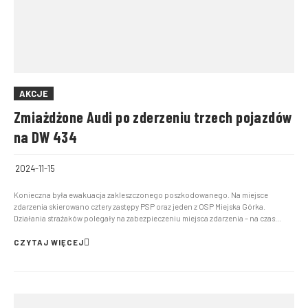
AKCJE
Zmiażdżone Audi po zderzeniu trzech pojazdów
na DW 434
2024-11-15
Konieczna była ewakuacja zakleszczonego poszkodowanego. Na miejsce
zdarzenia skierowano cztery zastępy PSP oraz jeden z OSP Miejska Górka.
Działania strażaków polegały na zabezpieczeniu miejsca zdarzenia – na czas
prowadzenia akcji ratunkowej konieczne było całkowite wyłączenie z ruchu
odcinka drogi wojewódzkiej nr 434. Z uwagi na brak m...
CZYTAJ WIĘCEJ