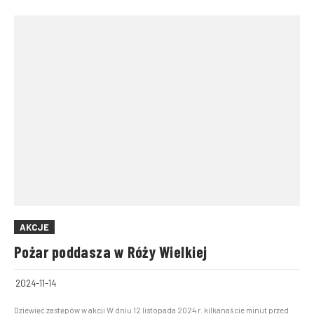
AKCJE
Pożar poddasza w Róży Wielkiej
2024-11-14
Dziewięć zastępów w akcji W dniu 12 listopada 2024 r. kilkanaście minut przed