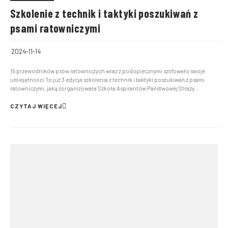
Szkolenie z technik i taktyki poszukiwań z
psami ratowniczymi
2024-11-14
15 przewodników psów ratowniczych wraz z podopiecznymi szlifowało swoje
umiejętności To już 3 edycja szkolenia z technik i taktyki poszukiwań z psami
ratowniczymi, jaką zorganizowała Szkoła Aspirantów Państwowej Straży
Pożarnej w Krakowie. Szkolenie przeprowadzono w dniach od 4 do 7 listopada
2024 roku na terenie zamiejscowego Wydziału Szkolen...
CZYTAJ WIĘCEJ