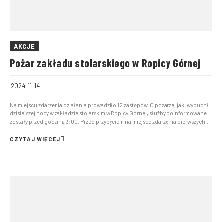
AKCJE
Pożar zakładu stolarskiego w Ropicy Górnej
2024-11-14
Na miejscu zdarzenia działania prowadziło 12 zastępów. O pożarze, jaki wybuchł
dzisiejszej nocy w zakładzie stolarskim w Ropicy Górnej, służby poinformowane
zostały przed godziną 3:00. Przed przybyciem na miejsce zdarzenia pierwszych
jednostek ochrony przeciwpożarowe, budynek był już częściowo zajęty przez
ogień. Z uwagi na nagromadzenie dużej...
CZYTAJ WIĘCEJ