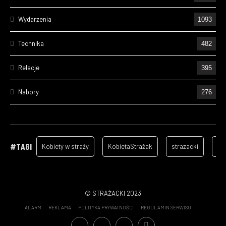
Wydarzenia
1093
Technika
482
Relacje
395
Nabory
276
Ćwiczenia
238
Wizyty
157
#TAGI
Kobiety w straży
KobietaStrażak
strazacki
ga
Cześć Ich Pamięci
134
Szkolenia
105
© STRAŻACKI 2023
ALARM
REKLAMA
POLITYKA PRYWATNOŚCI
REGULAMIN SERWISU
Statystyki wyjazdów OSP - 2022
70