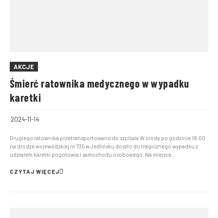
AKCJE
Śmierć ratownika medycznego w wypadku
karetki
2024-11-14
Drugiego ratownika przetransportowano do szpitala W środę po godzinie 18.00
na drodze wojewódzkiej nr 735 w Jedlińsku doszło do tragicznego wypadku z
udziałem karetki pogotowia i samochodu osobowego. Na miejsce
zadysponowano strażaków z Komendy Miejskiej Państwowej Straży Pożarnej w
Radomiu. Wypadek miał miejsce tuż po godzinie 18:00 na starej...
CZYTAJ WIĘCEJ