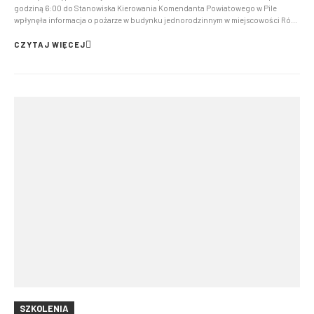
godziną 6:00 do Stanowiska Kierowania Komendanta Powiatowego w Pile
wpłynęła informacja o pożarze w budynku jednorodzinnym w miejscowości Róża
Wielka. Po przyjeździe na miejsce zdarzenia pierwszych zastępów stwierdzono
rozwinięty pożar na poddaszu budynku. Działania ...
CZYTAJ WIĘCEJ
SZKOLENIA