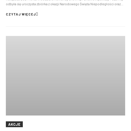
odbyła się uroczysta zbiórka z okazji Narodowego Święta Niepodległości oraz
promocji na pierwszy stopień oficerski funkcjonariuszy Państwowej Straży
Pożarnej. Udział w uroczystości wzięli: Min...
CZYTAJ WIĘCEJ
AKCJE