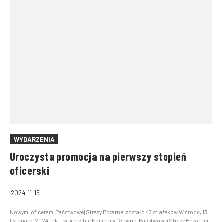
WYDARZENIA
Uroczysta promocja na pierwszy stopień
oficerski
2024-11-15
Nowymi oficerami Państwowej Straży Pożarnej zostało 43 strażaków W środę, 13
listopada 2024 roku, w siedzibie Komendy Głównej Państwowej Straży Pożarnej