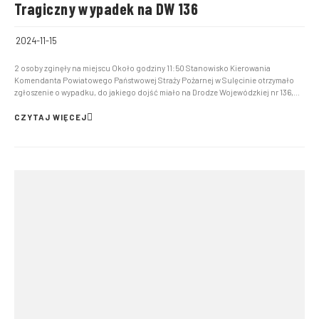
Tragiczny wypadek na DW 136
2024-11-15
2 osoby zginęły na miejscu Około godziny 11:50 Stanowisko Kierowania
Komendanta Powiatowego Państwowej Straży Pożarnej w Sulęcinie otrzymało
zgłoszenie o wypadku, do jakiego dojść miało na Drodze Wojewódzkiej nr 136,
około 1,5 km za Lubniewicami w kierunku Gorzowa Wielkopolskiego. Po
przyjeździe na miejsce zdarzenie pierwszych zastępów stwierd...
CZYTAJ WIĘCEJ