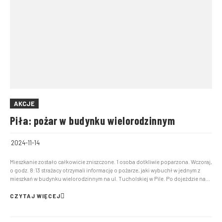
AKCJE
Piła: pożar w budynku wielorodzinnym
2024-11-14
Mieszkanie zostało całkowicie zniszczone. 1 osoba dotkliwie poparzona. Wczoraj,
o godz. 8:13 strażacy otrzymali informację o pożarze, jaki wybuchł w jednym z
mieszkań w budynku wielorodzinnym na ul. Tucholskiej w Pile. Po dojeździe na
miejsce okazało się, że pali się w mieszkaniu na parterze budynku. Całe
mieszkanie objęte było pożarem. Właści...
CZYTAJ WIĘCEJ