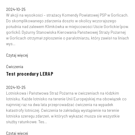
2024-10-25
W akcji na wysokości – strażacy Komendy Powiatowej PSP w Gorlicach.
Do skomplikowanego zdarzenia doszło w okolicy wczorajszego
południa nad zalewem Klimkówka w miejscowości Uście Gorlickie (pow.
gorlicki). Dyżurny Stanowiska Kierowania Państwowej Straży Pożarnej
w Gorlicach otrzymał zgłoszenie o paralotniarzu, który zawisł na liniach
wys...
Czytaj więcej
Ćwiczenia
Test procedury LERAP
2024-10-25
Lotniskowa i Państwowa Straż Pożarna w ćwiczeniach na łódzkim
lotnisku. Każde lotnisko na terenie Unii Europejskiej ma obowiązek co
najmniej raz na dwa lata przeprowadzać ćwiczenia na wypadek
katastrofy lotniczej. Ćwiczenia te zakładają wystąpienie na terenie
lotniska szeregu zdarzeń, w których wykazać musza sie wszystkie
służby ratunkowe. Tes...
Czytaj więcej