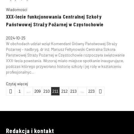
Wiadomości
XXX-lecie funkcjonowania Centralnej Szkoły
Państwowej Straży Pożarnej w Częstochowie
2024-10-25
W obchodach udział wziął Komendant Główny Państwowej Straży
Pożarnej – nadbryg. dr inż. Mariusz Feltynowski Centralna Szkoła
Państwowej Straży Pożarnej w Częstochowie rozpoczęła świętowanie
XXX-lecia powstania. Wczoraj miało miejsce spotkanie inaugurujące,
podczas którego przywołano historię szkoły i jej rolę w kształceniu
profesjonalnyc...
Czytaj więcej
1
…
209
210
211
212
213
…
223
Redakcja i kontakt