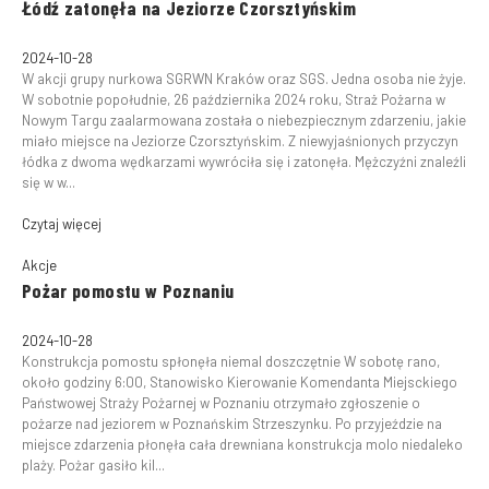
Łódź zatonęła na Jeziorze Czorsztyńskim
2024-10-28
W akcji grupy nurkowa SGRWN Kraków oraz SGS. Jedna osoba nie żyje.
W sobotnie popołudnie, 26 października 2024 roku, Straż Pożarna w
Nowym Targu zaalarmowana została o niebezpiecznym zdarzeniu, jakie
miało miejsce na Jeziorze Czorsztyńskim. Z niewyjaśnionych przyczyn
łódka z dwoma wędkarzami wywróciła się i zatonęła. Mężczyźni znaleźli
się w w...
Czytaj więcej
Akcje
Pożar pomostu w Poznaniu
2024-10-28
Konstrukcja pomostu spłonęła niemal doszczętnie W sobotę rano,
około godziny 6:00, Stanowisko Kierowanie Komendanta Miejsckiego
Państwowej Straży Pożarnej w Poznaniu otrzymało zgłoszenie o
pożarze nad jeziorem w Poznańskim Strzeszynku. Po przyjeździe na
miejsce zdarzenia płonęła cała drewniana konstrukcja molo niedaleko
plaży. Pożar gasiło kil...