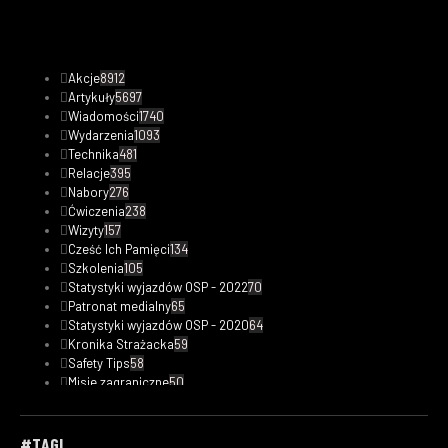
Akcje
8912
Artykuły
5697
Wiadomości
1740
Wydarzenia
1093
Technika
481
Relacje
395
Nabory
276
Ćwiczenia
238
Wizyty
157
Cześć Ich Pamięci
134
Szkolenia
105
Statystyki wyjazdów OSP - 2022
70
Patronat medialny
65
Statystyki wyjazdów OSP - 2020
64
Kronika Strażacka
59
Safety Tips
58
Misje zagraniczne
50
Statystyki wyjazdów OSP - 2023
48
Fotorelacje
33
Kobiety w straży
32
#TAGI