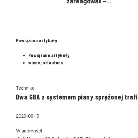
zareagowali –
reanimowali niemowlę
przed komendą
Powiązane artykuły
Powiązane artykuły
więcej od autora
Technika
Dwa GBA z systemem piany sprężonej trafi
2026-06-15
Wiadomości