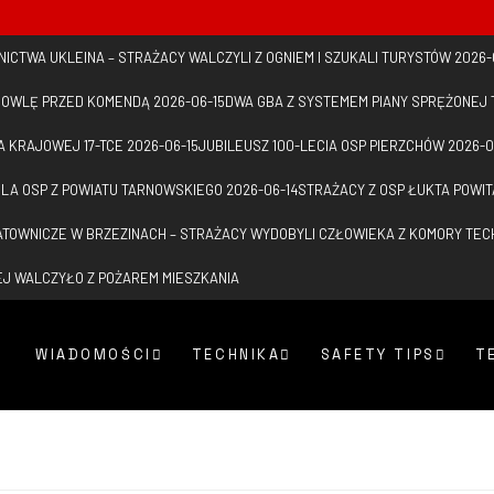
NICTWA UKLEINA – STRAŻACY WALCZYLI Z OGNIEM I SZUKALI TURYSTÓW
2026-
EMOWLĘ PRZED KOMENDĄ
2026-06-15
DWA GBA Z SYSTEMEM PIANY SPRĘŻONEJ 
 KRAJOWEJ 17-TCE
2026-06-15
JUBILEUSZ 100-LECIA OSP PIERZCHÓW
2026-0
DLA OSP Z POWIATU TARNOWSKIEGO
2026-06-14
STRAŻACY Z OSP ŁUKTA POWI
ATOWNICZE W BRZEZINACH – STRAŻACY WYDOBYLI CZŁOWIEKA Z KOMORY TE
J WALCZYŁO Z POŻAREM MIESZKANIA
WIADOMOŚCI
TECHNIKA
SAFETY TIPS
T