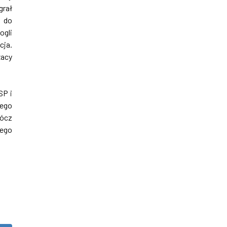
grał
y do
ogli
cja.
żacy
SP i
wego
rócz
wego