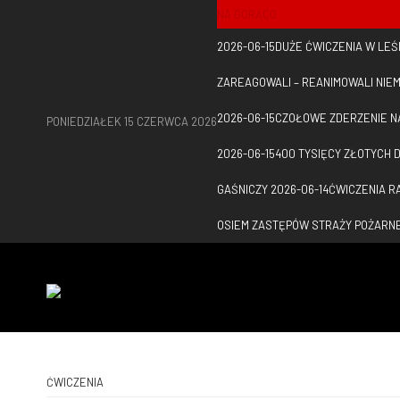
NA GORĄCO
2026-06-15
DUŻE ĆWICZENIA W LEŚ
ZAREAGOWALI – REANIMOWALI NI
2026-06-15
CZOŁOWE ZDERZENIE NA
PONIEDZIAŁEK 15 CZERWCA 2026
2026-06-15
400 TYSIĘCY ZŁOTYCH 
GAŚNICZY
2026-06-14
ĆWICZENIA R
OSIEM ZASTĘPÓW STRAŻY POŻARNE
ĆWICZENIA