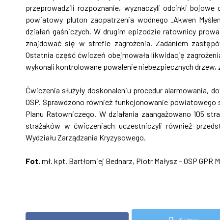
przeprowadzili rozpoznanie, wyznaczyli odcinki bojowe
powiatowy pluton zaopatrzenia wodnego „Akwen Myśleni
działań gaśniczych. W drugim epizodzie ratownicy prowa
znajdować się w strefie zagrożenia. Zadaniem zastępó
Ostatnia część ćwiczeń obejmowała likwidację zagrożeni
wykonali kontrolowane powalenie niebezpiecznych drzew, za
Ćwiczenia służyły doskonaleniu procedur alarmowania, do
OSP. Sprawdzono również funkcjonowanie powiatowego 
Planu Ratowniczego. W działania zaangażowano 105 str
strażaków w ćwiczeniach uczestniczyli również przedst
Wydziału Zarządzania Kryzysowego.
Fot.
mł. kpt. Bartłomiej Bednarz, Piotr Małysz – OSP GPR M