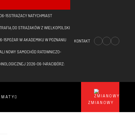
06-15
STRAŻACY NATYCHMIAST
TRAFIĄ DO STRAŻAKÓW Z WIELKOPOLSKI
6-15
POŻAR W AKADEMIKU W POZNANIU
KONTAKT
TALI NOWY SAMOCHÓD RATOWNICZO-
CHNOLOGICZNEJ
2026-06-14
RACIBÓRZ:
EMATY
ZMIANOWY