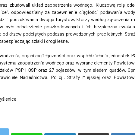
 oraz zbudowali układ zaopatrzenia wodnego. Kluczową rolę ode
ce”, odpowiedzialny za zapewnienie ciągłości podawania wod
dzili poszukiwania dwojga turystów, którzy według zgłoszenia m
w było odnalezienie poszkodowanych i ich bezpieczna ewakua
a od drzew podciętych podczas prowadzonych prac leśnych. Stra
bezpieczając szlaki i drogi leśne.
wodzenia, organizacji łączności oraz współdziałania jednostek P
systemu zaopatrzenia wodnego oraz wybrane elementy Powiato
ażaków PSP i OSP oraz 27 pojazdów, w tym siedem quadów. Op
awiciele Nadleśnictwa, Policji, Straży Miejskiej oraz Powiato
yślenice