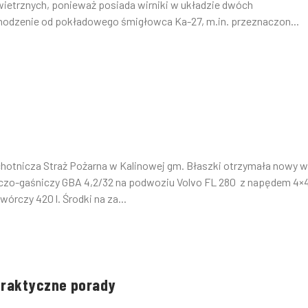
wietrznych, ponieważ posiada wirniki w układzie dwóch
hodzenie od pokładowego śmigłowca Ka-27, m.in. przeznaczon...
chotnicza Straż Pożarna w Kalinowej gm. Błaszki otrzymała nowy 
czo-gaśniczy GBA 4,2/32 na podwoziu Volvo FL 280 z napędem 4×4
órczy 420 l. Środki na za...
 praktyczne porady