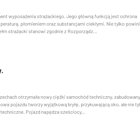
ment wyposażenia strażackiego. Jego główną funkcją jest ochrona
eraturą, płomieniem oraz substancjami ciekłymi. Nie tylko powin
ełm strażacki stanowi zgodnie z Rozporządz...
y.
zechach otrzymała nowy ciężki samochód techniczny, zabudowany
wa pojazdu tworzy wyjątkową bryłę, przykuwającą oko, ale nie ty
 techniczne. Pojazd napędza sześciocy...