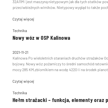
32A11M i jest maszyną nietypowym jak dla tych statków po
przeciwbieżnych wirników. Nietypowy wygląd to także poc
Czytaj więcej
Technika
Nowy wóz w OSP Kalinowa
2021-11-21
Kalinowa Po wieloletnich staraniach druchów strażaków O
bojowy. Nowy wóz pożarniczy to średni samochód ratowni
mocy 285 KM,zbiornikiem na wodę 4220 l i na środek pianotw
Czytaj więcej
Technika
Hełm strażacki – funkcja, elementy oraz