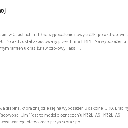
nej
bem w Czechach trafił na wyposażenie nowy ciężki pojazd ratowni
8×6. Pojazd został zabudowany przez firmę EMPL. Na wyposażeniu
nym ramieniu oraz żuraw czołowy Fassi ...
 drabina, która znajdzie się na wyposażeniu szkolnej JRG. Drabin
ejscowosci Ulm i jest to model o oznaczeniu M32L-AS. M32L-AS
zo wysuwanego pierwszego przęsła oraz po...