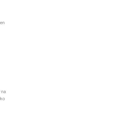
ien
 na
lko