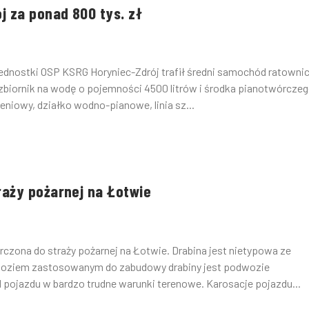
j za ponad 800 tys. zł
jednostki OSP KSRG Horyniec-Zdrój trafił średni samochód ratowni
zbiornik na wodę o pojemności 4500 litrów i środka pianotwórcze
iowy, działko wodno-pianowe, linia sz...
raży pożarnej na Łotwie
czona do straży pożarnej na Łotwie. Drabina jest nietypowa ze
woziem zastosowanym do zabudowy drabiny jest podwozie
pojazdu w bardzo trudne warunki terenowe. Karosacje pojazdu...