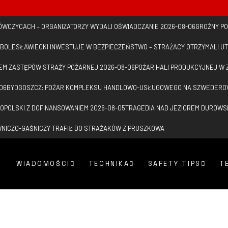
ÓWCZYCACH – ORGANIZATORZY WYDALI OŚWIADCZANIE
2026-08-06
GROŹNY PO
 BOLESŁAWIECKI INWESTUJE W BEZPIECZEŃSTWO – STRAŻACY OTRZYMALI U
IEM ZASTĘPÓW STRAŻY POŻARNEJ
2026-08-06
POŻAR HALI PRODUKCYJNEJ W
06
BYDGOSZCZ: POŻAR KOMPLEKSU HANDLOWO-USŁUGOWEGO NA SZWEDERO
OPOLSKI Z DOFINANSOWANIEM
2026-08-05
TRAGEDIA NAD JEZIOREM DUROWS
ICZO-GAŚNICZY TRAFIŁ DO STRAŻAKÓW Z PRUSZKOWA
WIADOMOŚCI
TECHNIKA
SAFETY TIPS
T