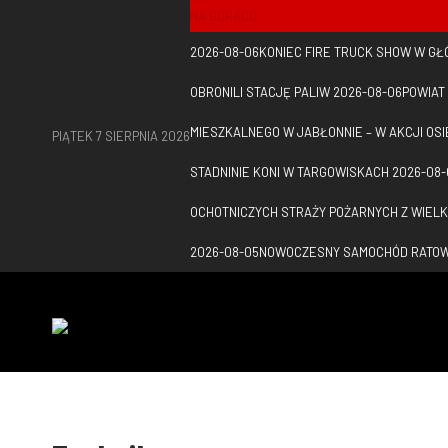
NA GORĄCO
2026-08-06
KONIEC FIRE TRUCK SHOW W GŁ
OBRONILI STACJĘ PALIW
2026-08-06
POWIAT
MIESZKALNEGO W JABŁONNIE – W AKCJI OS
PIĄTEK 7 SIERPNIA 2026
STADNINIE KONI W TARGOWISKACH
2026-08-
OCHOTNICZYCH STRAŻY POŻARNYCH Z WIELK
2026-08-05
NOWOCZESNY SAMOCHÓD RATOWN