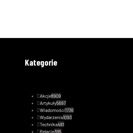
Kategorie
Akcje
8909
Artykuły
5697
Wiadomości
1736
Wydarzenia
1093
Technika
481
Relacje
395