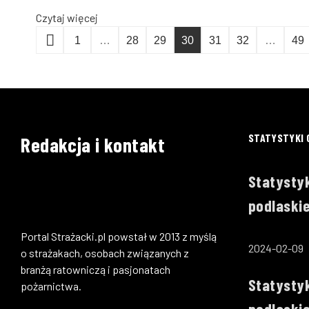
Czytaj więcej
1
…
28
29
30
31
32
…
49
STATYSTYKI 
Redakcja i kontakt
Statystyk
podlaskie
Portal Strażacki.pl powstał w 2013 z myślą
2024-02-09
o strażakach, osobach związanych z
branżą ratowniczą i pasjonatach
Statystyk
pożarnictwa.
podlaski