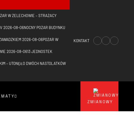
ŻAR W ŻELECHOWIE – STRAŻACY
TV
2026-08-06
NOCNY POŻAR BUDYNKU
 ZAWADZKIEM
2026-08-06
POŻAR W
KONTAKT
WIE
2026-08-06
13 JEDNOSTEK
KIM – UTONĘŁO DWÓCH NASTOLATKÓW
EMATY
ZMIANOWY