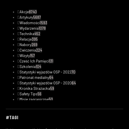
Akcje
8740
Artykuły
5687
Wiadomości
1593
Wydarzenia
1078
Technika
452
Relacje
395
Nabory
269
Ćwiczenia
224
Wizyty
157
Cześć Ich Pamięci
131
Szkolenia
104
Statystyki wyjazdów OSP - 2022
70
Patronat medialny
64
Statystyki wyjazdów OSP - 2020
64
Kronika Strażacka
59
Safety Tips
56
Misje zagraniczne
50
Statystyki wyjazdów OSP - 2023
48
Fotorelacje
33
Kobiety w straży
32
#TAGI
Filmy
29
Ciekawostki pożarnicze
21