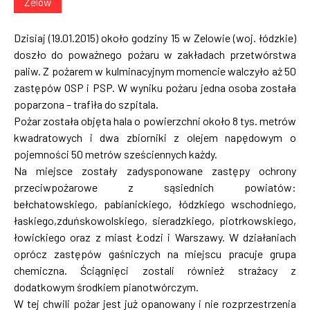
Zelów
Dzisiaj (19.01.2015) około godziny 15 w Zelowie (woj. łódzkie)
doszło do poważnego pożaru w zakładach przetwórstwa
paliw. Z pożarem w kulminacyjnym momencie walczyło aż 50
zastępów OSP i PSP. W wyniku pożaru jedna osoba została
poparzona – trafiła do szpitala.
Pożar została objęta hala o powierzchni około 8 tys. metrów
kwadratowych i dwa zbiorniki z olejem napędowym o
pojemności 50 metrów sześciennych każdy.
Na miejsce zostały zadysponowane zastępy ochrony
przeciwpożarowe z sąsiednich powiatów:
bełchatowskiego, pabianickiego, łódzkiego wschodniego,
łaskiego,zduńskowolskiego, sieradzkiego, piotrkowskiego,
łowickiego oraz z miast Łodzi i Warszawy. W działaniach
oprócz zastępów gaśniczych na miejscu pracuje grupa
chemiczna. Ściągnięci zostali również strażacy z
dodatkowym środkiem pianotwórczym.
W tej chwili pożar jest już opanowany i nie rozprzestrzenia