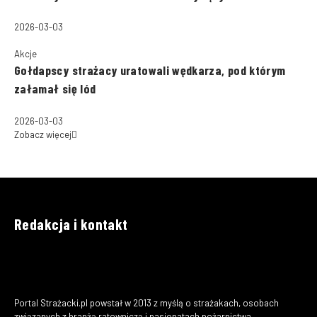
2026-03-03
Akcje
Gołdapscy strażacy uratowali wędkarza, pod którym
załamał się lód
2026-03-03
Zobacz więcej
Redakcja i kontakt
Portal Strażacki.pl powstał w 2013 z myślą o strażakach, osobach
związanych z branżą ratowniczą i pasjonatach pożarnictwa.