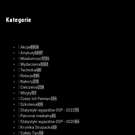
Kategorie
Akcje
8906
Artykuły
5697
Wiadomości
1734
Wydarzenia
1093
Technika
481
Relacje
395
Nabory
276
Ćwiczenia
238
Wizyty
157
Cześć Ich Pamięci
134
Szkolenia
105
Statystyki wyjazdów OSP - 2022
70
Patronat medialny
65
Statystyki wyjazdów OSP - 2020
64
Kronika Strażacka
59
Safety Tips
58