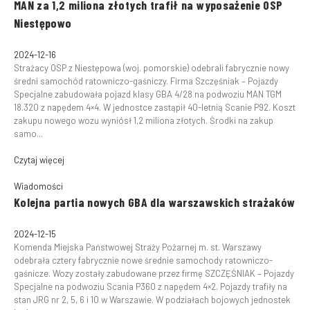
MAN za 1,2 miliona złotych trafił na wyposażenie OSP
Niestępowo
2024-12-16
Strażacy OSP z Niestępowa (woj. pomorskie) odebrali fabrycznie nowy
średni samochód ratowniczo-gaśniczy. Firma Szczęśniak – Pojazdy
Specjalne zabudowała pojazd klasy GBA 4/28 na podwoziu MAN TGM
18.320 z napędem 4×4. W jednostce zastąpił 40-letnią Scanie P92. Koszt
zakupu nowego wozu wyniósł 1,2 miliona złotych. Środki na zakup
samo...
Czytaj więcej
Wiadomości
Kolejna partia nowych GBA dla warszawskich strażaków
2024-12-15
Komenda Miejska Państwowej Straży Pożarnej m. st. Warszawy
odebrała cztery fabrycznie nowe średnie samochody ratowniczo-
gaśnicze. Wozy zostały zabudowane przez firmę SZCZĘŚNIAK – Pojazdy
Specjalne na podwoziu Scania P360 z napędem 4×2. Pojazdy trafiły na
stan JRG nr 2, 5, 6 i 10 w Warszawie. W podziałach bojowych jednostek