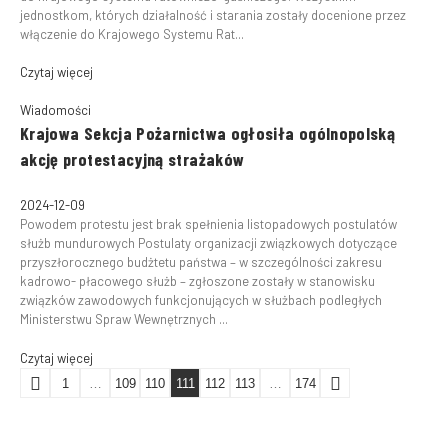
jednostkom, których działalność i starania zostały docenione przez
włączenie do Krajowego Systemu Rat...
Czytaj więcej
Wiadomości
Krajowa Sekcja Pożarnictwa ogłosiła ogólnopolską
akcję protestacyjną strażaków
2024-12-09
Powodem protestu jest brak spełnienia listopadowych postulatów
służb mundurowych Postulaty organizacji związkowych dotyczące
przyszłorocznego budżtetu państwa – w szczególności zakresu
kadrowo- płacowego służb – zgłoszone zostały w stanowisku
związków zawodowych funkcjonujących w służbach podległych
Ministerstwu Spraw Wewnętrznych ...
Czytaj więcej
1
…
109
110
111
112
113
…
174