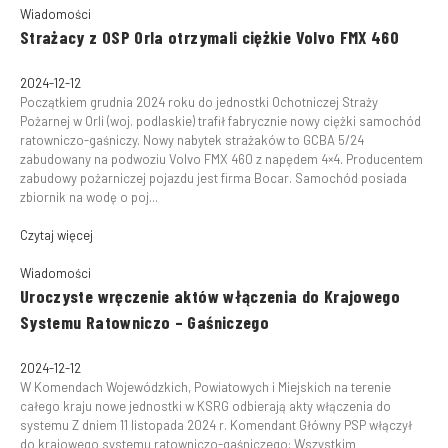
Wiadomości
Strażacy z OSP Orla otrzymali ciężkie Volvo FMX 460
2024-12-12
Początkiem grudnia 2024 roku do jednostki Ochotniczej Straży
Pożarnej w Orli (woj. podlaskie) trafił fabrycznie nowy ciężki samochód
ratowniczo-gaśniczy. Nowy nabytek strażaków to GCBA 5/24
zabudowany na podwoziu Volvo FMX 460 z napędem 4×4. Producentem
zabudowy pożarniczej pojazdu jest firma Bocar. Samochód posiada
zbiornik na wodę o poj...
Czytaj więcej
Wiadomości
Uroczyste wręczenie aktów włączenia do Krajowego
Systemu Ratowniczo – Gaśniczego
2024-12-12
W Komendach Wojewódzkich, Powiatowych i Miejskich na terenie
całego kraju nowe jednostki w KSRG odbierają akty włączenia do
systemu Z dniem 11 listopada 2024 r. Komendant Główny PSP włączył
do krajowego systemu ratowniczo-gaśniczego: Wszystkim