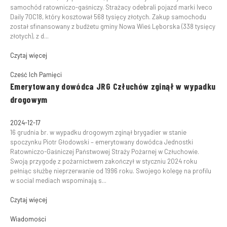
samochód ratowniczo-gaśniczy. Strażacy odebrali pojazd marki Iveco
Daily 70C18, który kosztował 568 tysięcy złotych. Zakup samochodu
został sfinansowany z budżetu gminy Nowa Wieś Lęborska (338 tysięcy
złotych), z d...
Czytaj więcej
Cześć Ich Pamięci
Emerytowany dowódca JRG Człuchów zginął w wypadku
drogowym
2024-12-17
16 grudnia br. w wypadku drogowym zginął brygadier w stanie
spoczynku Piotr Głodowski – emerytowany dowódca Jednostki
Ratowniczo-Gaśniczej Państwowej Straży Pożarnej w Człuchowie.
Swoją przygodę z pożarnictwem zakończył w styczniu 2024 roku
pełniąc służbę nieprzerwanie od 1996 roku. Swojego kolegę na profilu
w social mediach wspominają s...
Czytaj więcej
Wiadomości