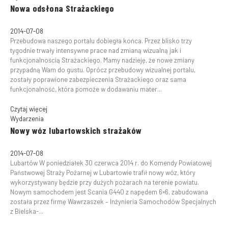
Nowa odsłona Strażackiego
2014-07-08
Przebudowa naszego portalu dobiegła końca. Przez blisko trzy
tygodnie trwały intensywne prace nad zmianą wizualną jak i
funkcjonalnością Strażackiego. Mamy nadzieję, że nowe zmiany
przypadną Wam do gustu. Oprócz przebudowy wizualnej portalu,
zostały poprawione zabezpieczenia Strażackiego oraz sama
funkcjonalność, która pomoże w dodawaniu mater...
Czytaj więcej
Wydarzenia
Nowy wóz lubartowskich strażaków
2014-07-08
Lubartów W poniedziałek 30 czerwca 2014 r. do Komendy Powiatowej
Państwowej Straży Pożarnej w Lubartowie trafił nowy wóz, który
wykorzystywany będzie przy dużych pożarach na terenie powiatu.
Nowym samochodem jest Scania G440 z napędem 6×6, zabudowana
została przez firmę Wawrzaszek – Inżynieria Samochodów Specjalnych
z Bielska-...