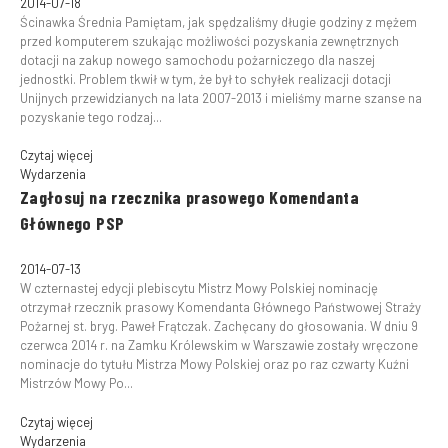
2014-07-18
Ścinawka Średnia Pamiętam, jak spędzaliśmy długie godziny z mężem
przed komputerem szukając możliwości pozyskania zewnętrznych
dotacji na zakup nowego samochodu pożarniczego dla naszej
jednostki. Problem tkwił w tym, że był to schyłek realizacji dotacji
Unijnych przewidzianych na lata 2007-2013 i mieliśmy marne szanse na
pozyskanie tego rodzaj...
Czytaj więcej
Wydarzenia
Zagłosuj na rzecznika prasowego Komendanta
Głównego PSP
2014-07-13
W czternastej edycji plebiscytu Mistrz Mowy Polskiej nominację
otrzymał rzecznik prasowy Komendanta Głównego Państwowej Straży
Pożarnej st. bryg. Paweł Frątczak. Zachęcany do głosowania. W dniu 9
czerwca 2014 r. na Zamku Królewskim w Warszawie zostały wręczone
nominacje do tytułu Mistrza Mowy Polskiej oraz po raz czwarty Kuźni
Mistrzów Mowy Po...
Czytaj więcej
Wydarzenia