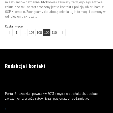
mieszkańców bezcenne. Ktokolwiek zauważy, że w jego sąsiedztwie
zakupiono taki sprzęt proszony jest o kontakt z policją lub druhami z
OSP Kromolin. Zachęcamy do udostępnienia tej informacji i pomocy w
odnalezieniu skradzi...
Czytaj więcej
1
…
107
108
109
110
Redakcja i kontakt
Portal Strażacki.pl powstał w 2013 z myślą o strażakach, osobach
związanych z branżą ratowniczą i pasjonatach pożarnictwa.