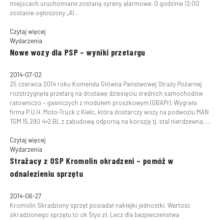
miejscach uruchomiane zostaną syreny alarmowe. O godzinie 12:00
zostanie ogłoszony „Al...
Czytaj więcej
Wydarzenia
Nowe wozy dla PSP – wyniki przetargu
2014-07-02
25 czerwca 2014 roku Komenda Główna Państwowej Straży Pożarnej
rozstrzygnęła przetarg na dostawę dziesięciu średnich samochodów
ratowniczo – gaśniczych z modułem proszkowym (GBAPr). Wygrała
firma P.U.H. Moto-Truck z Kielc, która dostarczy wozy na podwoziu MAN
TGM 15.290 4×2 BL z zabudową odporną na korozję tj. stal nierdzewna, ...
Czytaj więcej
Wydarzenia
Strażacy z OSP Kromolin okradzeni – pomóż w
odnalezieniu sprzętu
2014-06-27
Kromolin Skradziony sprzęt posiadał naklejki jednostki. Wartość
skradzionego sprzętu to ok 5tys zł. Lecz dla bezpieczeństwa