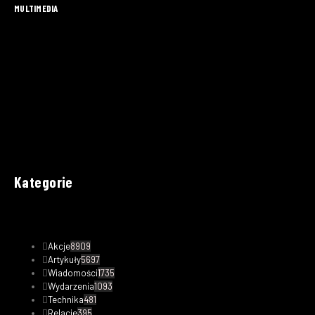
MULTIMEDIA
Kategorie
Akcje
8909
Artykuły
5697
Wiadomości
1735
Wydarzenia
1093
Technika
481
Relacje
395