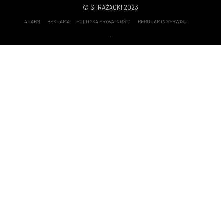
Strażacki Klasyk Miesiąca
7
© STRAŻACKI 2023
Ściąga
6
Recenzje
6
ALARM
REKLAMA
POLITYKA PRYWATNOŚCI
REGULAMIN SERWISU
STRAZACKI.PL
4
Podcast
4
Wideorelacje
3
Opinie
3
Konkursy
2
Wyposażenie techniczne
2
Floriany
2
Tapety strażackie
1
Obrona cywilna i ochrona ludności
1
Kącik historyczny
1
Sprawdź swoją wiedzę - TESTY
1
Rozwiązania testów wraz z omówieniem
1
Taktyka działań ratowniczych
1
Misz Masz
0