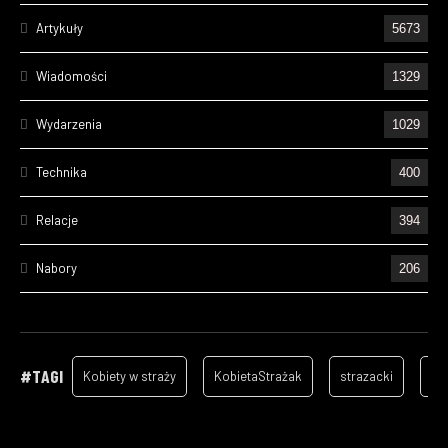
Artykuły
5673
Wiadomości
1329
Wydarzenia
1029
Technika
400
Relacje
394
Nabory
206
Ćwiczenia
195
Wizyty
157
#TAGI
Kobiety w straży
KobietaStrażak
strazacki
ga
Cześć Ich Pamięci
128