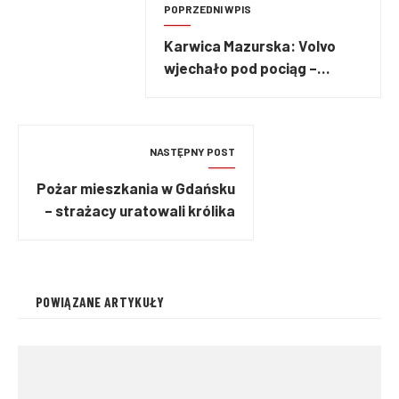
POPRZEDNI WPIS
Karwica Mazurska: Volvo
wjechało pod pociąg –
zginęło 5 osób w tym dzieci
NASTĘPNY POST
Pożar mieszkania w Gdańsku
– strażacy uratowali królika
POWIĄZANE ARTYKUŁY