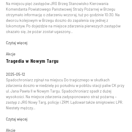
Na miejscu pięć zastępów JRG Brzeg Stanowisko Kierowania
Komendanta Powiatowego Państwowej Straży Pożarnej w Brzegu
otrzymało informację o zdarzeniu wczoraj, tuż po godzinie 10:30. Na
dworcu kolejowym w Brzegu doszło do zapalenia się jednej z
lokomotyw. Po dojeździe na miejsce zdarzenia pierwszych zastępów
okazało się, że pożar został ugaszony...
Czytaj więcej
Akcje
Tragedia w Nowym Targu
2025-05-12
Spadochroniarz zginął na miejscu Do tragicznego w skutkach
zdarzenia doszło w niedzielę po południu w pobliżu stacji paliw CK przy
ul. Jana Pawła II w Nowym Targu. Spadochroniarz spadł z dużej
wysokości. Na miejsce zdarzenia zadysponowano straż pożarną –
zastęp z JRG Nowy Targ, policję i ZRM. Lądował także śmigłowiec LPR.
Niestety mężczy...
Czytaj więcej
Akcje