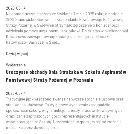
2025-05-14
Na pomoc ruszyli strażacy ze Świdwina 7 maja 2025 roku, o godzinie
19:26 Stanowisko Kierowania Komendanta Powiatowego Państwowej
Straży Pożarnej w Świdwinie otrzymało zgłoszenie o konieczności
udzielenia pomocy uwęzionemu koziołkowi. Do działań w okolicach wsi
Koszanowo zadysponowany został jeden zastęp z Jednostki
Ratowniczo- Gaśniczej w Świd...
Czytaj więcej
Wydarzenia
Uroczyste obchody Dnia Strażaka w Szkoła Aspirantów
Państwowej Straży Pożarnej w Poznaniu
2025-05-14
Tradycyjnie już – wręczono awanse na wyższe stopnie służbowe oraz
stanowiska służbowe. To wyjątkowe wydarzenie zgromadziło
społeczność szkoły, w tym funkcjonariuszy, pracowników cywilnych
oraz licznie zaproszonych gości reprezentujących instytucje
współpracujące ze Szkołą. Uroczystość rozpoczęła się od złożenia
meldunku przez dowódcę uro...