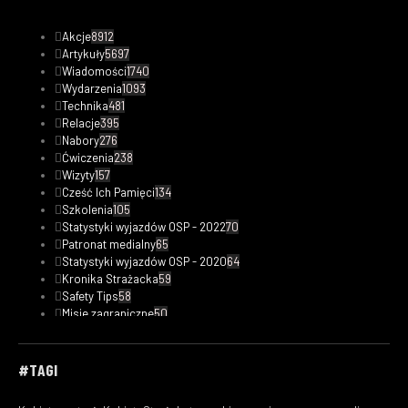
Akcje
8912
Artykuły
5697
Wiadomości
1740
Wydarzenia
1093
Technika
481
Relacje
395
Nabory
276
Ćwiczenia
238
Wizyty
157
Cześć Ich Pamięci
134
Szkolenia
105
Statystyki wyjazdów OSP - 2022
70
Patronat medialny
65
Statystyki wyjazdów OSP - 2020
64
Kronika Strażacka
59
Safety Tips
58
Misje zagraniczne
50
Statystyki wyjazdów OSP - 2023
48
Fotorelacje
33
Kobiety w straży
32
#TAGI
Filmy
29
Ciekawostki pożarnicze
24