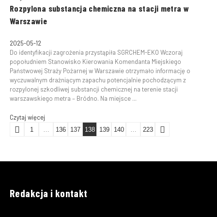
Rozpylona substancja chemiczna na stacji metra w
Warszawie
2025-05-12
Do identyfikacji zagrożenia przystąpiła SGRCHEM-EKO Wczoraj
popołudniem Stanowisko Kierowania Komendanta Miejskiego
Państwowej Straży Pożarnej w Warszawie otrzymało informację o
wyczuwalnym drażniącym zapachu potencjalnie pochodzącym z
rozpylonej szkodliwej substancji chemicznej na terenie stacji
warszawskiego metra – Bródno. Na miejsce ...
Czytaj więcej
1
…
136
137
138
139
140
…
223
Redakcja i kontakt