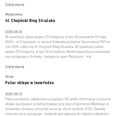
Czytaj więcej
Wydarzenia
41. Chojnicki Bieg Strażaka
2025-05-13
W rywalizacji udział wzięło 274 biegaczy, w tym 49 strażaków 10 maja
2025 r. w Chojnicach, w ramach Kalendarza Imprez Sportowych PSP na
rok 2025, odbył się 41. Chojnicki Bieg Strażaka. W rywalizacji udział
wzięło 274 biegaczy, w tym 49 strażaków. Wyniki zawodów przedstawiły
się nastepująco: Kobiety – kategoria open: Mężczyźni – kat...
Czytaj więcej
Akcje
Pożar sklepu w Inowłodzu
2025-05-13
Paliła się dawna, zabytkowa synagoga z XIX wieku Informację o pożarze
sklepu spożywczo-przemysłowego przy placu Kazimierza Wielkiego w
Inowłodzu strażacy otrzymali wczoraj, około godziny 13:00. Dawniej
mieściła się tu synagoga – budynek jest wpisany do rejestru zabytków i