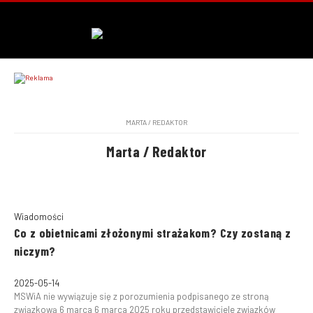
MARTA / REDAKTOR
Marta / Redaktor
Wiadomości
Co z obietnicami złożonymi strażakom? Czy zostaną z
niczym?
2025-05-14
MSWiA nie wywiązuje się z porozumienia podpisanego ze stroną
związkową 6 marca 6 marca 2025 roku przedstawiciele związków