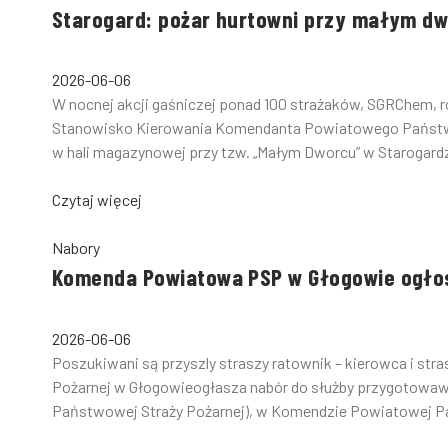
Starogard: pożar hurtowni przy małym d
2026-06-06
W nocnej akcji gaśniczej ponad 100 strażaków, SGRChem, rob
Stanowisko Kierowania Komendanta Powiatowego Państwow
w hali magazynowej przy tzw. „Małym Dworcu” w Starogardz
Czytaj więcej
Nabory
Komenda Powiatowa PSP w Głogowie ogłos
2026-06-06
Poszukiwani są przyszly straszy ratownik – kierowca i s
Pożarnej w Głogowieogłasza nabór do służby przygotowaw
Państwowej Straży Pożarnej), w Komendzie Powiatowej Pa