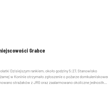
miejscowości Grabce
olatki Dzisiejszym rankiem, około godziny 5:27, Stanowisko
arnej w Koninie otrzymało zgłoszenie o pożarze domkuleniskowe
owano strażaków z JRG oraz zaalarmowano okoliczne jednostk...