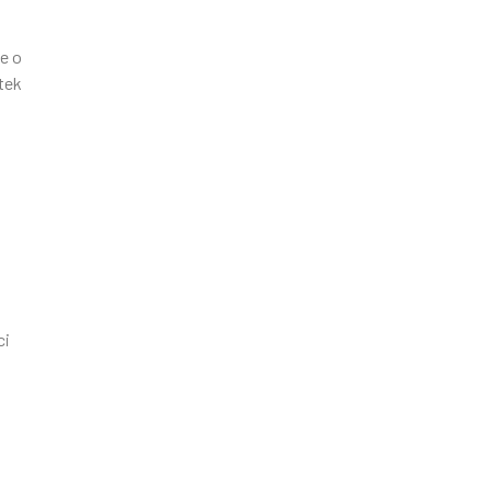
e o
tek
ci