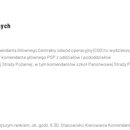
nych
omendanta Głównego Centralny odwód operacyjny (COO) to wydzielon
z komendanta głównego PSP z oddziałów i pododdziałów
traży Pożarnej, w tym komendantów szkół Państwowej Straży P.
siejszym rankiem, ok. godz. 6.30, Stanowisko Kierowania Komendan