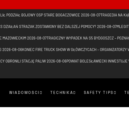
ILIŁ PODZIAŁ BOJOWY OSP STARE BOGACZOWICE
2026-08-07
TRAGEDIA NA KĄP
 DZIAŁAŃ STRAŻAK ZOSTAWIONY BEZ DALSZEJ POMOCY?
2026-08-07
MLEGIT
E MAZOWIECKIM
2026-08-07
TRAGICZNY WYPADEK NA S5 BYDGOSZCZ – POZNA
G
2026-08-06
KONIEC FIRE TRUCK SHOW W GŁÓWCZYCACH – ORGANIZATORZY 
CY OBRONILI STACJĘ PALIW
2026-08-06
POWIAT BOLESŁAWIECKI INWESTUJE
WIADOMOŚCI
TECHNIKA
SAFETY TIPS
T