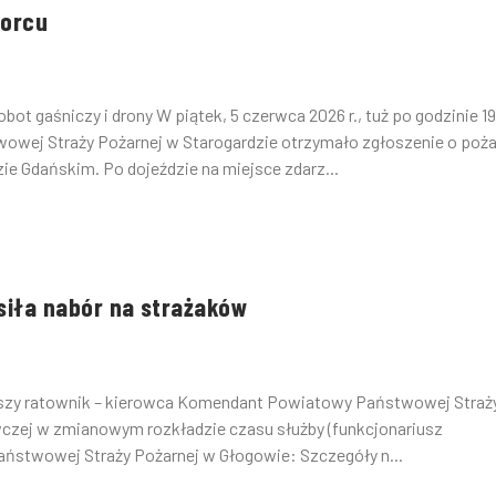
worcu
ot gaśniczy i drony W piątek, 5 czerwca 2026 r., tuż po godzinie 1
ej Straży Pożarnej w Starogardzie otrzymało zgłoszenie o poża
ie Gdańskim. Po dojeździe na miejsce zdarz...
iła nabór na strażaków
traszy ratownik – kierowca Komendant Powiatowy Państwowej Straż
czej w zmianowym rozkładzie czasu służby (funkcjonariusz
ństwowej Straży Pożarnej w Głogowie: Szczegóły n...