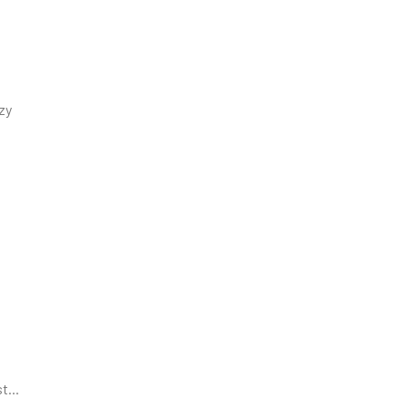
zy
a
...