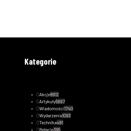
Kategorie
Akcje
8912
Artykuły
5697
Wiadomości
1740
Wydarzenia
1093
Technika
481
Relacje
395