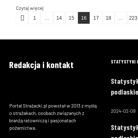
Czytaj więcej
1
…
14
15
16
17
18
…
223
STATYSTYKI 
Redakcja i kontakt
Statystyk
podlaskie
Portal Strażacki.pl powstał w 2013 z myślą
2024-02-09
o strażakach, osobach związanych z
branżą ratowniczą i pasjonatach
Statystyk
pożarnictwa.
podlaski