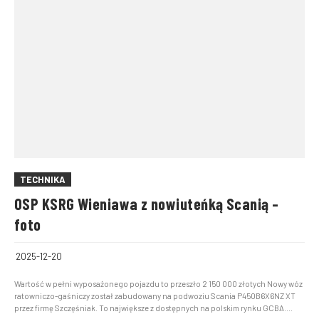
TECHNIKA
OSP KSRG Wieniawa z nowiuteńką Scanią –
foto
2025-12-20
Wartość w pełni wyposażonego pojazdu to przeszło 2 150 000 złotych Nowy wóz
ratowniczo-gaśniczy został zabudowany na podwoziu Scania P450B6X6NZ XT
przez firmę Szczęśniak. To największe z dostępnych na polskim rynku GCBA.