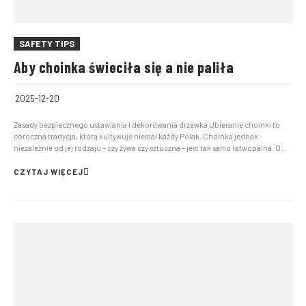
SAFETY TIPS
Aby choinka świeciła się a nie paliła
2025-12-20
Zasady bezpiecznego ustawiania i dekorowania drzewka Ubieranie choinki to
coroczna tradycja, którą kultywuje niemal każdy Polak. Choinka jednak -
niezależnie od jej rodzaju – czy żywa czy sztuczna – jest tak samo łatwopalna. O
czym pamiętać, by stanowiła bezpieczną ozdobę naszego domu i nie zamieniła
świąt w tragedię? Żeby choinka n...
CZYTAJ WIĘCEJ