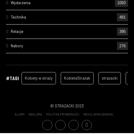
Wydarzenia
1093
Technika
481
Relacje
395
Nabory
276
Ćwiczenia
238
Wizyty
157
#TAGI
Kobiety w straży
KobietaStrażak
strazacki
ga
Cześć Ich Pamięci
134
Szkolenia
105
© STRAŻACKI 2023
ALARM
REKLAMA
POLITYKA PRYWATNOŚCI
REGULAMIN SERWISU
Statystyki wyjazdów OSP - 2022
70
Patronat medialny
65