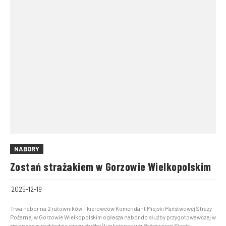
NABORY
Zostań strażakiem w Gorzowie Wielkopolskim
2025-12-19
Trwa nabór na 2 ratowników – kierowców Komendant Miejski Państwowej Straży
Pożarnej w Gorzowie Wielkopolskim ogłasza nabór do służby przygotowawczej w
zmianowym rozkładzie czasu służby (funkcjonariusz Państwowej Straży