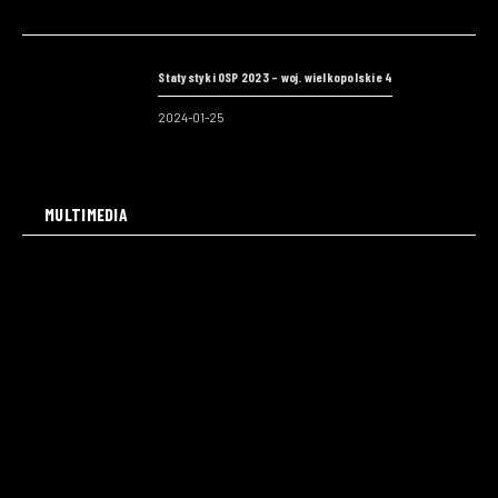
Statystyki OSP 2023 – woj. wielkopolskie 4
2024-01-25
MULTIMEDIA