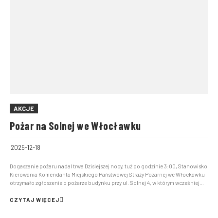
AKCJE
Pożar na Solnej we Włocławku
2025-12-18
Dogaszanie pożaru nadal trwa Dzisiejszej nocy, tuż po godzinie 3:00, Stanowisko
Kierowania Komendanta Miejskiego Państwowej Straży Pożarnej we Włockawku
otrzymało zgłoszenie o pożarze budynku przy ul. Solnej 4, w którym wcześniej
funkcjonowała dyskoteka Face Club. Na miejsce zadysponowano sześć
zastępów Państwowej Straży Pożarnej. Po dojeździe...
CZYTAJ WIĘCEJ