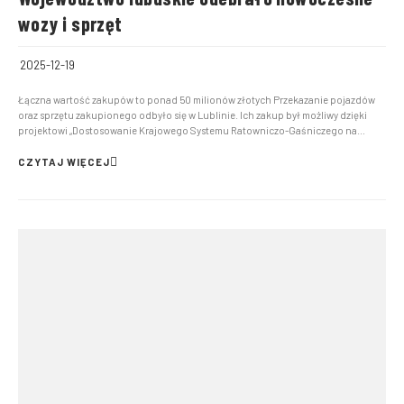
wozy i sprzęt
2025-12-19
Łączna wartość zakupów to ponad 50 milionów złotych Przekazanie pojazdów
oraz sprzętu zakupionego odbyło się w Lublinie. Ich zakup był możliwy dzięki
projektowi „Dostosowanie Krajowego Systemu Ratowniczo-Gaśniczego na
terenie województwa lubelskiego do zmian klimatycznych, zmian w środowisku
naturalnym oraz zagrożeń cywilizacyjnych”. W ramach ...
CZYTAJ WIĘCEJ