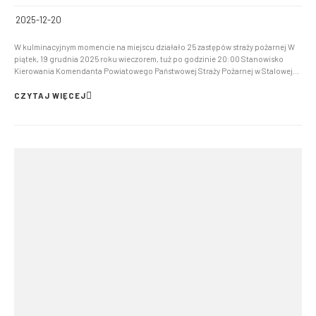
2025-12-20
W kulminacyjnym momencie na miejscu działało 25 zastępów straży pożarnej W
piątek, 19 grudnia 2025 roku wieczorem, tuż po godzinie 20:00 Stanowisko
Kierowania Komendanta Powiatowego Państwowej Straży Pożarnej w Stalowej
Woli otrzymało zgłoszenie opożarze hali. Ogień pojawił się w obiekcie
przetwarzającym paliwa alternatywne, zlokalizowanej prz...
CZYTAJ WIĘCEJ