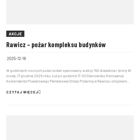
AKCJE
Rawicz – pożar kompleksu budynków
2025-12-18
W godzinach nocnych pożar został opanowany, w akcji 150 strażaków i drony W
środę, 17 grudnia 2025 roku, tuż po godzinie 17:00 Stanowisko Kierowania
Komendanta Powiatowego Państwowej Straży Pożarnej w Rawiczu otrzymało
zgłoszenie opożarze hali na terenie firmy poligraficznej przy ul. Sarnowskiej w
Rawiczu. Kłęby dymu pojawiły się nad wschodnią...
CZYTAJ WIĘCEJ