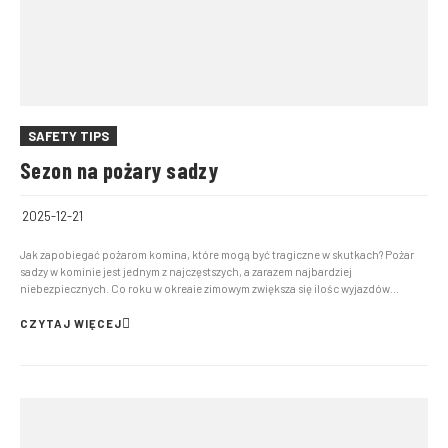
SAFETY TIPS
Sezon na pożary sadzy
2025-12-21
Jak zapobiegać pożarom komina, które mogą być tragiczne w skutkach? Pożar
sadzy w kominie jest jednym z najczęstszych, a zarazem najbardziej
niebezpiecznych. Co roku w okreaie zimowym zwiększa się ilośc wyjazdów
strażaków właśnie do pożarów kominów. Dlaczego? Sadza, będąca produktem
niepełnego spalania, odkłada się na ściankach komina, tworząc...
CZYTAJ WIĘCEJ