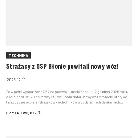
TECHNIKA
Strażacy z OSP Błonie powitali nowy wóz!
2025-12-19
To w pełni wyposażone GBA na podwoziu marki Renault 12 grudnia 2025 roku,
około godz. 19:20 do remizy OSP w Błoniu dotarł nowy wóz strażacki, który od
teraz będzie wspierał strażaków – ochotników w codziennych działaniach
ratowniczo-gaśniczych. Nowy pojazd marki Renault, w zabudowie wykonanej
przez firmę Szczęśniak wyposażony został w zb...
CZYTAJ WIĘCEJ