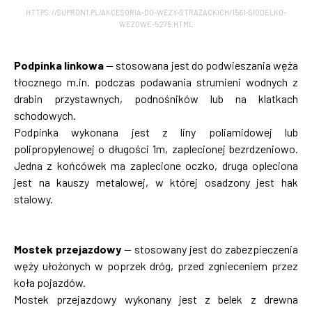
HTTPS://SUPRON1.PL/AKCESORIA-DO-WEZY-STRAZACKICH/1561-SIODELKO-
WEZOWE-5275.HTML
Podpinka linkowa
— stosowana jest do podwieszania węża
tłocznego m.in. podczas podawania strumieni wodnych z
drabin przystawnych, podnośników lub na klatkach
schodowych.
Podpinka wykonana jest z liny poliamidowej lub
polipropylenowej o długości 1m, zaplecionej bezrdzeniowo.
Jedna z końcówek ma zaplecione oczko, druga opleciona
jest na kauszy metalowej, w której osadzony jest hak
stalowy.
Mostek przejazdowy
— stosowany jest do zabezpieczenia
węży ułożonych w poprzek dróg, przed zgnieceniem przez
koła pojazdów.
Mostek przejazdowy wykonany jest z belek z drewna