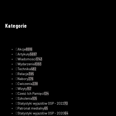
Kategorie
Akcje
8916
Artykuły
5697
Wiadomości
1743
Wydarzenia
1093
Technika
482
Relacje
395
Nabory
276
Ćwiczenia
238
Wizyty
157
Cześć Ich Pamięci
134
Szkolenia
105
Statystyki wyjazdów OSP - 2022
70
Patronat medialny
65
Statystyki wyjazdów OSP - 2020
64