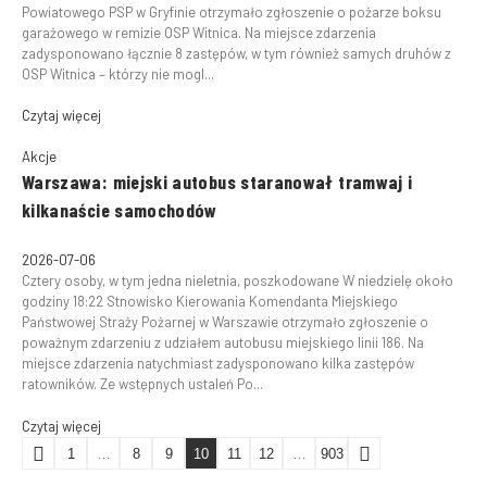
Powiatowego PSP w Gryfinie otrzymało zgłoszenie o pożarze boksu
garażowego w remizie OSP Witnica. Na miejsce zdarzenia
zadysponowano łącznie 8 zastępów, w tym również samych druhów z
OSP Witnica – którzy nie mogl...
Czytaj więcej
Akcje
Warszawa: miejski autobus staranował tramwaj i
kilkanaście samochodów
2026-07-06
Cztery osoby, w tym jedna nieletnia, poszkodowane W niedzielę około
godziny 18:22 Stnowisko Kierowania Komendanta Miejskiego
Państwowej Straży Pożarnej w Warszawie otrzymało zgłoszenie o
poważnym zdarzeniu z udziałem autobusu miejskiego linii 186. Na
miejsce zdarzenia natychmiast zadysponowano kilka zastępów
ratowników. Ze wstępnych ustaleń Po...
Czytaj więcej
1
…
8
9
10
11
12
…
903