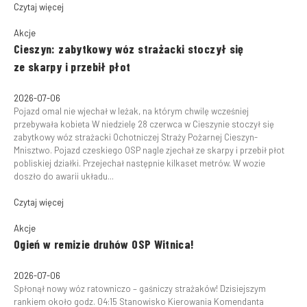
Czytaj więcej
Akcje
Cieszyn: zabytkowy wóz strażacki stoczył się
ze skarpy i przebił płot
2026-07-06
Pojazd omal nie wjechał w leżak, na którym chwilę wcześniej
przebywała kobieta W niedzielę 28 czerwca w Cieszynie stoczył się
zabytkowy wóz strażacki Ochotniczej Straży Pożarnej Cieszyn-
Mnisztwo. Pojazd czeskiego OSP nagle zjechał ze skarpy i przebił płot
pobliskiej działki. Przejechał następnie kilkaset metrów. W wozie
doszło do awarii układu...
Czytaj więcej
Akcje
Ogień w remizie druhów OSP Witnica!
2026-07-06
Spłonął nowy wóz ratowniczo – gaśniczy strażaków! Dzisiejszym
rankiem około godz. 04:15 Stanowisko Kierowania Komendanta