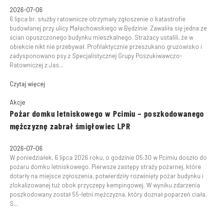
2026-07-06
6 lipca br. służby ratownicze otrzymały zgłoszenie o katastrofie
budowlanej przy ulicy Małachowskiego w Będzinie. Zawaliła się jedna ze
ścian opuszczonego budynku mieszkalnego. Strażacy ustalili, że w
obiekcie nikt nie przebywał. Profilaktycznie przeszukano gruzowisko i
zadysponowano psy z Specjalistycznej Grupy Poszukiwawczo-
Ratowniczej z Jas...
Czytaj więcej
Akcje
Pożar domku letniskowego w Pcimiu – poszkodowanego
mężczyznę zabrał śmigłowiec LPR
2026-07-06
W poniedziałek, 6 lipca 2026 roku, o godzinie 05:30 w Pcimiu doszło do
pożaru domku letniskowego. Pierwsze zastępy straży pożarnej, które
dotarły na miejsce zgłoszenia, potwierdziły rozwinięty pożar budynku i
zlokalizowanej tuż obok przyczepy kempingowej. W wyniku zdarzenia
poszkodowany został 55-letni mężczyzna, który doznał poparzeń ciała.
S...