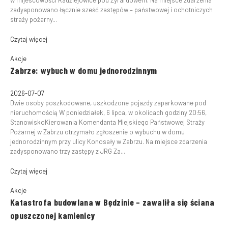
w mijescowości Radziejowice pod Żyrardowem. Na miejsce zdarzenia
zadyaponowano łącznie sześć zastępów – państwowej i ochotniczych
straży pożarny...
Czytaj więcej
Akcje
Zabrze: wybuch w domu jednorodzinnym
2026-07-07
Dwie osoby poszkodowane, uszkodzone pojazdy zaparkowane pod
nieruchomością W poniedziałek, 6 lipca, w okolicach godziny 20:56,
StanowiskoKierowania Komendanta Miejskiego Państwowej Straży
Pożarnej w Zabrzu otrzymało zgłoszenie o wybuchu w domu
jednorodzinnym przy ulicy Konosały w Zabrzu. Na miejsce zdarzenia
zadysponowano trzy zastępy z JRG Za...
Czytaj więcej
Akcje
Katastrofa budowlana w Będzinie – zawaliła się ściana
opuszczonej kamienicy