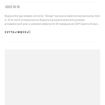
2022-10-15
Byszyce Nie żyje strażak ochotnik. “Zerwał” się kosz w drabinie mechanicznej. Dziś
tj. 15.10.2022 w miejscowości Byszyce w powiecie wielickim podczas
prowadzonych prac z udziałem drabiny SD-30 należącej do OSP Czarnochowice
doszło do tragicznego w skutkach wypadku. Z nieustalonych na ten moment
przyczyn, doszło do „zerwania” kosza,...
CZYTAJ WIĘCEJ