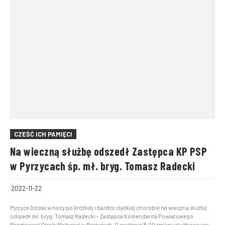
CZEŚĆ ICH PAMIĘCI
Na wieczną służbę odszedł Zastępca KP PSP
w Pyrzycach śp. mł. bryg. Tomasz Radecki
2022-11-22
Pyrzyce Dzisiaj w nocy po krótkiej i bardzo ciężkiej chorobie na wieczną służbę
odszedł mł. bryg. Tomasz Radecki – Zastępca Komendanta Powiatowego
Państwowej Straży Pożarnej w Pyrzycach. O godzinie 8.00 zmiany służbowe oraz