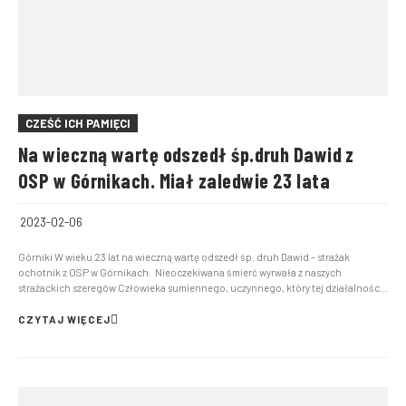
CZEŚĆ ICH PAMIĘCI
Na wieczną wartę odszedł śp.druh Dawid z
OSP w Górnikach. Miał zaledwie 23 lata
2023-02-06
Górniki W wieku 23 lat na wieczną wartę odszedł śp. druh Dawid – strażak
ochotnik z OSP w Górnikach. Nieoczekiwana śmierć wyrwała z naszych
strażackich szeregów Człowieka sumiennego, uczynnego, który tej działalności
poświęcił wiele energii i pracy, nie szczędził swojego zdrowia, wolnego czasu,
realizując z ogromnym zaangażowaniem ...
CZYTAJ WIĘCEJ