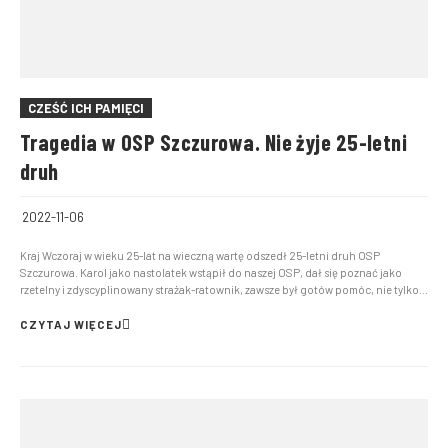
CZEŚĆ ICH PAMIĘCI
Tragedia w OSP Szczurowa. Nie żyje 25-letni
druh
2022-11-06
Kraj Wczoraj w wieku 25-lat na wieczną wartę odszedł 25-letni druh OSP
Szczurowa. Karol jako nastolatek wstąpił do naszej OSP, dał się poznać jako
rzetelny i zdyscyplinowany strażak-ratownik, zawsze był gotów pomóc, nie tylko
podczas zdarzeń ale i społecznie służył jednostce swoją wiedzą zawodową i
chętnie poświęcał swój czas na prace gospodar...
CZYTAJ WIĘCEJ