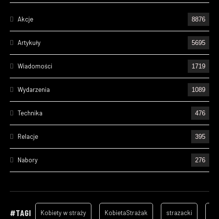
Akcje
8876
Artykuły
5695
Wiadomości
1719
Wydarzenia
1089
Technika
476
Relacje
395
Nabory
276
Ćwiczenia
238
Wizyty
157
#TAGI
Kobiety w straży
KobietaStrażak
strazacki
ga