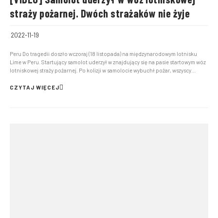
straży pożarnej. Dwóch strażaków nie żyje
2022-11-19
Peru Do tragedii doszło wczoraj (18 listopada) na międzynarodowym lotnisku
Lime w Peru. Startujący samolot uderzył w znajdujący się na pasie startowym wóz
lotniskowej straży pożarnej. Po kolizji w samolocie wybuchł pożar, wszyscy
pasażerowie zdążyli się bezpiecznie ewakuować. Niestety życie straciło dwóch
strażaków, a jeden z ratowników, który...
CZYTAJ WIĘCEJ