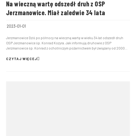
Na wieczną wartę odszedł druh z OSP
Jerzmanowice. Miał zaledwie 34 lata
2023-01-01
Jerzmanowice Dziś po północy na wieczną wartę w wieku 34 lat odszedł druh
OSP Jerzmanowice śp. Konrad Kozyra. Jak informują druhowie z OSP
Jerzmanowice śp. Konrad z ochotniczym pożarnictwem był związany od 2000
roku. Na początku działał w rodzimej OSP Szklary. Do jerzmanowickiej straży
wstąpił w 2013 roku, gdzie jako strażak-ratownik czynnie b...
CZYTAJ WIĘCEJ