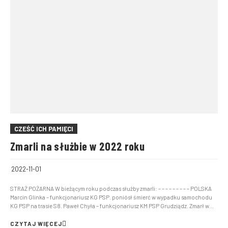
CZEŚĆ ICH PAMIĘCI
Zmarli na służbie w 2022 roku
2022-11-01
STRAŻ POŻARNA W bieżącym roku podczas służby zmarli: – – – – – – – – – POLSKA
Marcin Glinka – funkcjonariusz KG PSP. poniósł śmierć w wypadku samochodu
KG PSP na trasie S8. Paweł Chyła – funkcjonariusz KM PSP Grudziądz. Zmarł w
trakcie pełnienia służby, na stanowisku dyżurnego Stanowis...
CZYTAJ WIĘCEJ