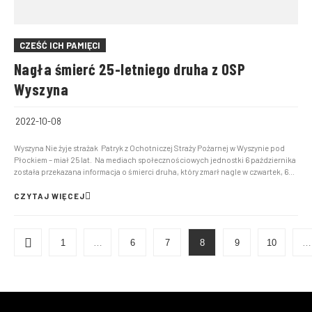
CZEŚĆ ICH PAMIĘCI
Nagła śmierć 25-letniego druha z OSP
Wyszyna
2022-10-08
Wyszyna Nie żyje strażak Patryk z Ochotniczej Straży Pożarnej w Wyszynie pod
Płockiem – miał 25 lat. Na mediach społecznościowych jednostki 6 października
została przekazana informacja o śmierci druha, który zmarł nagle w czwartek, 6
października. Jak piszą strażacy: Dziś niespodziewanie w wieku 25 lat na wie...
CZYTAJ WIĘCEJ
1
…
6
7
8
9
10
…