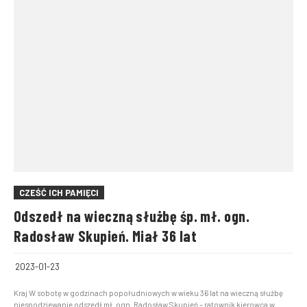
CZEŚĆ ICH PAMIĘCI
Odszedł na wieczną służbę śp. mł. ogn.
Radosław Skupień. Miał 36 lat
2023-01-23
Kraj W sobotę w godzinach popołudniowych w wieku 36 lat na wieczną służbę
niespodziewanie odszedł mł. ogn. Radosław Skupień – ratownik kierowca w