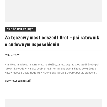
CZEŚĆ ICH PAMIĘCI
Za tęczowy most odszedł Grot – psi ratownik
o cudownym usposobieniu
2022-12-23
Kraj Wczoraj wieczorem, na wieczną służbę, za tęczowy most odszedł Grot – psi
ratownik o cudownym usposobieniu, informuje na swoim Facebooku Grupa
Ratownictwa Specjalnego OSP Nowy Sącz. Dodają, że Grot był ulubieńcem
dzieciaków, a na pokazach zawsze wzbudzał zachwyt i radość. Dla ratowników to
duża strata. “Na zawsze po...
CZYTAJ WIĘCEJ