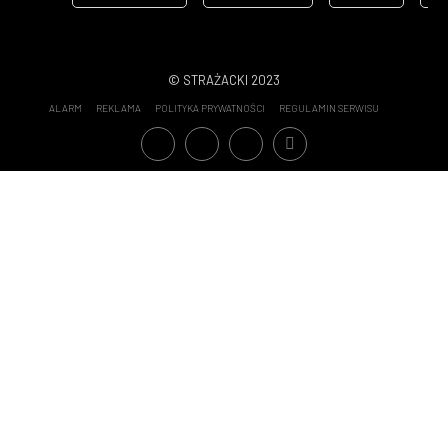
Cześć Ich Pamięci
134
Szkolenia
105
© STRAŻACKI 2023
ALARM
REKLAMA
POLITYKA PRYWATNOŚCI
REGULAMIN SERWISU
Statystyki wyjazdów OSP - 2022
70
Patronat medialny
65
Statystyki wyjazdów OSP - 2020
64
Kronika Strażacka
59
Safety Tips
58
Misje zagraniczne
50
Statystyki wyjazdów OSP - 2023
48