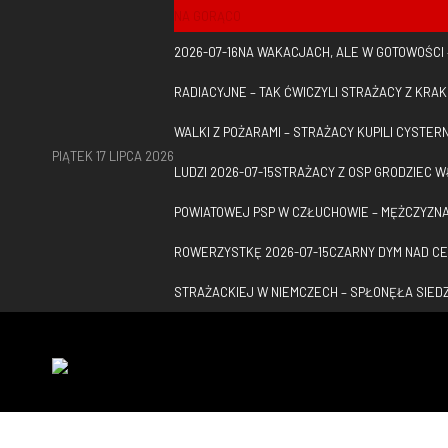
NA GORĄCO
2026-07-16
NA WAKACJACH, ALE W GOTOWOŚCI 
RADIACYJNE – TAK ĆWICZYLI STRAŻACY Z KRA
WALKI Z POŻARAMI – STRAŻACY KUPILI CYSTER
PIĄTEK 17 LIPCA 2026
LUDZI
2026-07-15
STRAŻACY Z OSP GRODZIEC W
POWIATOWEJ PSP W CZŁUCHOWIE – MĘŻCZYZNA
ROWERZYSTKĘ
2026-07-15
CZARNY DYM NAD CE
STRAŻACKIEJ W NIEMCZECH – SPŁONĘŁA SIED