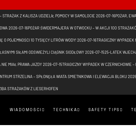
– STRAŻAK Z KALISZA UDZIELIŁ POMOCY W SAMOLOCIE
2026-07-16
POŻAR, EW
KOWA
2026-07-16
POŻAR ŚWIDERMAJERA W OTWOCKU – W AKCJI 100 STRAŻAK
NĘ O POJEMNOŚCI 10 TYSIĘCY LITRÓW WODY!
2026-07-16
TRAGICZNY WYPADEK 
ŁASNYMI SIŁAMI ODŚWIEŻYLI CIĄGNIK SIODŁOWY
2026-07-15
25-LATEK WJECH
 NIE MIAŁ PRAWA JAZDY
2026-07-15
TRAGICZNY WYPADEK W CZERNICHOWIE – 
NTRUM STRZELINA – SPŁONĘŁA WIATA ŚMIETNIKOWA I ELEWACJA BLOKU
2026
ZIBA STRAŻAKÓW Z LIESERHOFEN
WIADOMOŚCI
TECHNIKA
SAFETY TIPS
T