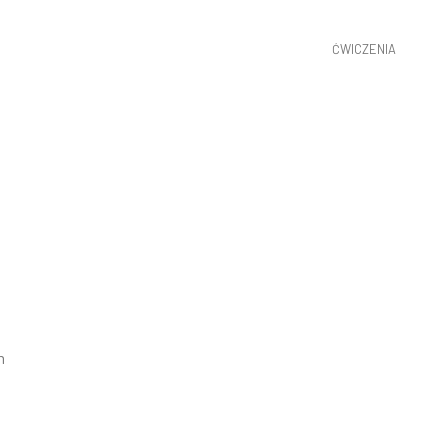
ĆWICZENIA
m