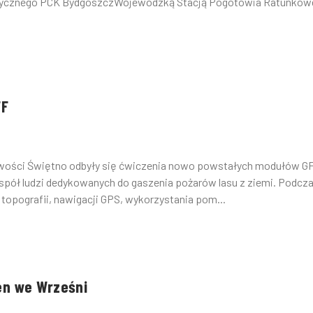
dycznego PCK BydgoszczWojewódzką Stacją Pogotowia Ratunkow
FF
cowości Świętno odbyły się ćwiczenia nowo powstałych modułów G
zespół ludzi dedykowanych do gaszenia pożarów lasu z ziemi. Podcz
opografii, nawigacji GPS, wykorzystania pom...
en we Wrześni