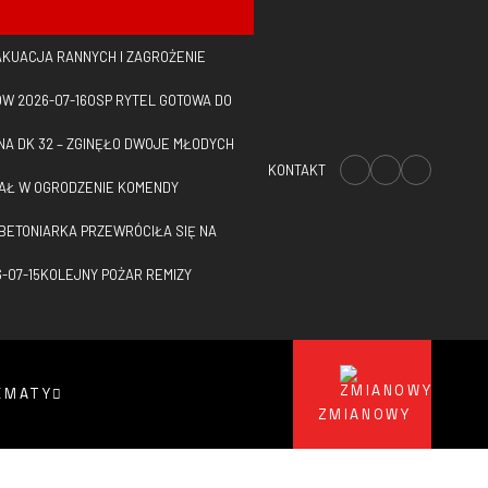
AKUACJA RANNYCH I ZAGROŻENIE
ÓW
2026-07-16
OSP RYTEL GOTOWA DO
NA DK 32 – ZGINĘŁO DWOJE MŁODYCH
KONTAKT
AŁ W OGRODZENIE KOMENDY
BETONIARKA PRZEWRÓCIŁA SIĘ NA
-07-15
KOLEJNY POŻAR REMIZY
EMATY
ZMIANOWY