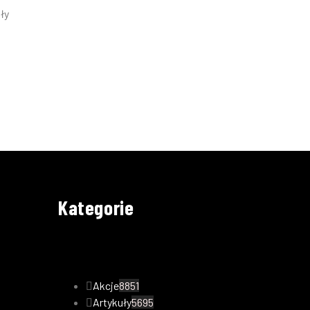
ły
Kategorie
Akcje
8851
Artykuły
5695