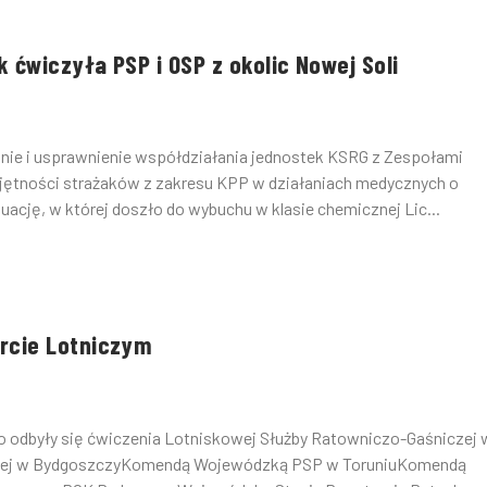
ćwiczyła PSP i OSP z okolic Nowej Soli
granie i usprawnienie współdziałania jednostek KSRG z Zespołami
jętności strażaków z zakresu KPP w działaniach medycznych o
cję, w której doszło do wybuchu w klasie chemicznej Lic...
rcie Lotniczym
ego odbyły się ćwiczenia Lotniskowej Służby Ratowniczo-Gaśniczej
rnej w BydgoszczyKomendą Wojewódzką PSP w ToruniuKomendą