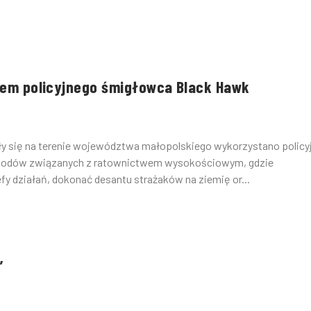
yciem policyjnego śmigłowca Black Hawk
y się na terenie województwa małopolskiego wykorzystano policy
izodów związanych z ratownictwem wysokościowym, gdzie
y działań, dokonać desantu strażaków na ziemię or...
”