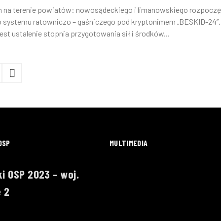
 na terenie powiatów: nowosądeckiego i limanowskiego rozpoczę
o systemu ratowniczo – gaśniczego pod kryptonimem „BESKID-24”.
st ustalenie stopnia przygotowania sił i środków...
OSP
MULTIMEDIA
i OSP 2023 – woj.
 2