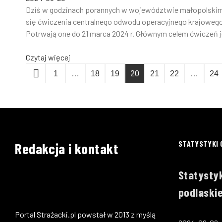
Dziś w godzinach porannych w województwie małopolskim
się ćwiczenia centralnego odwodu operacyjnego krajoweg
Potrwają one do 21 marca 2024 r. Głównym celem ćwiczeń je
Czytaj więcej
1
…
18
19
20
21
22
…
24
STATYSTYKI 
Redakcja i kontakt
Statystyk
podlaskie
Portal Strażacki.pl powstał w 2013 z myślą