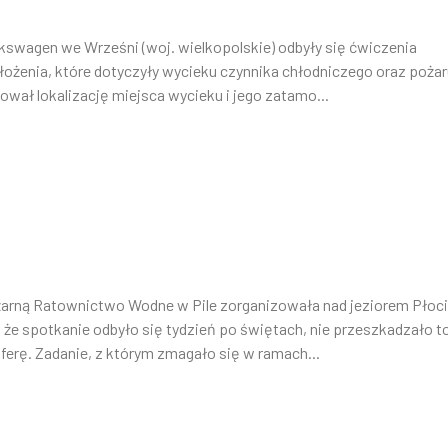
lkswagen we Wrześni (woj. wielkopolskie) odbyły się ćwiczenia
ożenia, które dotyczyły wycieku czynnika chłodniczego oraz pożar
ował lokalizację miejsca wycieku i jego zatamo...
ożarną Ratownictwo Wodne w Pile zorganizowała nad jeziorem Płoc
 że spotkanie odbyło się tydzień po świętach, nie przeszkadzało t
erę. Zadanie, z którym zmagało się w ramach...