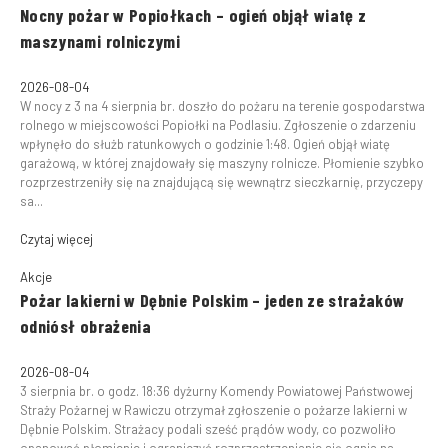
Nocny pożar w Popiołkach – ogień objął wiatę z
maszynami rolniczymi
2026-08-04
W nocy z 3 na 4 sierpnia br. doszło do pożaru na terenie gospodarstwa
rolnego w miejscowości Popiołki na Podlasiu. Zgłoszenie o zdarzeniu
wpłynęło do służb ratunkowych o godzinie 1:48. Ogień objął wiatę
garażową, w której znajdowały się maszyny rolnicze. Płomienie szybko
rozprzestrzeniły się na znajdującą się wewnątrz sieczkarnię, przyczepy
sa...
Czytaj więcej
Akcje
Pożar lakierni w Dębnie Polskim – jeden ze strażaków
odniósł obrażenia
2026-08-04
3 sierpnia br. o godz. 18:36 dyżurny Komendy Powiatowej Państwowej
Straży Pożarnej w Rawiczu otrzymał zgłoszenie o pożarze lakierni w
Dębnie Polskim. Strażacy podali sześć prądów wody, co pozwoliło