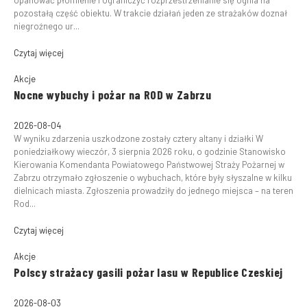
opanować płomienie i ograniczyć rozprzestrzenianie się ognia na
pozostałą część obiektu. W trakcie działań jeden ze strażaków doznał
niegroźnego ur...
Czytaj więcej
Akcje
Nocne wybuchy i pożar na ROD w Zabrzu
2026-08-04
W wyniku zdarzenia uszkodzone zostały cztery altany i działki W
poniedziałkowy wieczór, 3 sierpnia 2026 roku, o godzinie Stanowisko
Kierowania Komendanta Powiatowego Państwowej Straży Pożarnej w
Zabrzu otrzymało zgłoszenie o wybuchach, które były słyszalne w kilku
dielnicach miasta. Zgłoszenia prowadziły do jednego miejsca – na teren
Rod...
Czytaj więcej
Akcje
Polscy strażacy gasili pożar lasu w Republice Czeskiej
2026-08-03