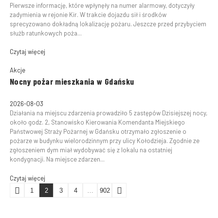
Pierwsze informację, które wpłynęły na numer alarmowy, dotyczyły
zadymienia w rejonie Kir. W trakcie dojazdu sił i środków
sprecyzowano dokładną lokalizację pożaru. Jeszcze przed przybyciem
służb ratunkowych poża...
Czytaj więcej
Akcje
Nocny pożar mieszkania w Gdańsku
2026-08-03
Działania na miejscu zdarzenia prowadziło 5 zastępów Dzisiejszej nocy,
około godz. 2, Stanowisko Kierowania Komendanta Miejskiego
Państwowej Straży Pożarnej w Gdańsku otrzymało zgłoszenie o
pożarze w budynku wielorodzinnym przy ulicy Kołodzieja. Zgodnie ze
zgłoszeniem dym miał wydobywać się z lokalu na ostatniej
kondygnacji. Na miejsce zdarzen...
Czytaj więcej
1
2
3
4
…
902