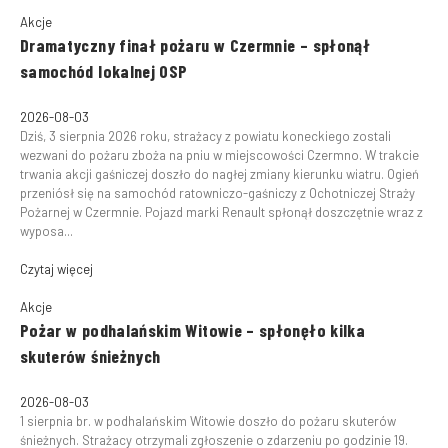
Akcje
Dramatyczny finał pożaru w Czermnie – spłonął
samochód lokalnej OSP
2026-08-03
Dziś, 3 sierpnia 2026 roku, strażacy z powiatu koneckiego zostali
wezwani do pożaru zboża na pniu w miejscowości Czermno. W trakcie
trwania akcji gaśniczej doszło do nagłej zmiany kierunku wiatru. Ogień
przeniósł się na samochód ratowniczo-gaśniczy z Ochotniczej Straży
Pożarnej w Czermnie. Pojazd marki Renault spłonął doszczętnie wraz z
wyposa...
Czytaj więcej
Akcje
Pożar w podhalańskim Witowie – spłonęło kilka
skuterów śnieżnych
2026-08-03
1 sierpnia br. w podhalańskim Witowie doszło do pożaru skuterów
śnieżnych. Strażacy otrzymali zgłoszenie o zdarzeniu po godzinie 19.