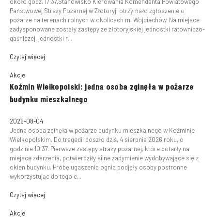
około godz. 17:37,Stanowisko Kierowania Komendanta Powiatowego
Państwowej Straży Pożarnej w Złotoryji otrzymało zgłoszenie o
pożarze na terenach rolnych w okolicach m. Wojciechów. Na miejsce
zadysponowane zostały zastępy ze złotoryjskiej jednostki ratowniczo-
gaśniczej, jednostki r...
Czytaj więcej
Akcje
Koźmin Wielkopolski: jedna osoba zginęła w pożarze
budynku mieszkalnego
2026-08-04
Jedna osoba zginęła w pożarze budynku mieszkalnego w Koźminie
Wielkopolskim. Do tragedii doszło dziś, 4 sierpnia 2026 roku, o
godzinie 10:37. Pierwsze zastępy straży pożarnej, które dotarły na
miejsce zdarzenia, potwierdziły silne zadymienie wydobywające się z
okien budynku. Próbę ugaszenia ognia podjęły osoby postronne
wykorzystując do tego c...
Czytaj więcej
Akcje