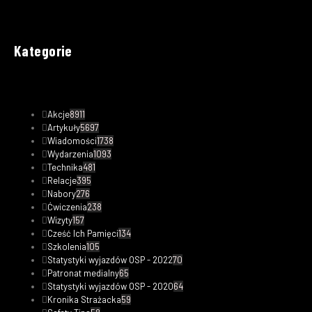
Kategorie
Akcje
8911
Artykuły
5697
Wiadomości
1738
Wydarzenia
1093
Technika
481
Relacje
395
Nabory
276
Ćwiczenia
238
Wizyty
157
Cześć Ich Pamięci
134
Szkolenia
105
Statystyki wyjazdów OSP - 2022
70
Patronat medialny
65
Statystyki wyjazdów OSP - 2020
64
Kronika Strażacka
59