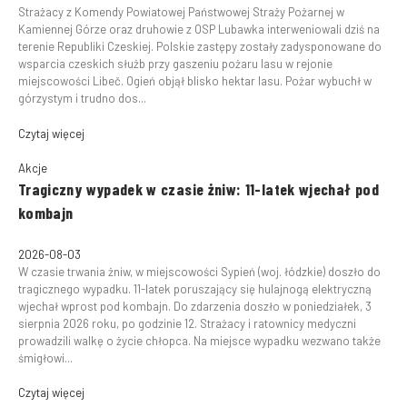
Strażacy z Komendy Powiatowej Państwowej Straży Pożarnej w
Kamiennej Górze oraz druhowie z OSP Lubawka interweniowali dziś na
terenie Republiki Czeskiej. Polskie zastępy zostały zadysponowane do
wsparcia czeskich służb przy gaszeniu pożaru lasu w rejonie
miejscowości Libeč. Ogień objął blisko hektar lasu. Pożar wybuchł w
górzystym i trudno dos...
Czytaj więcej
Akcje
Tragiczny wypadek w czasie żniw: 11-latek wjechał pod
kombajn
2026-08-03
W czasie trwania żniw, w miejscowości Sypień (woj. łódzkie) doszło do
tragicznego wypadku. 11-latek poruszający się hulajnogą elektryczną
wjechał wprost pod kombajn. Do zdarzenia doszło w poniedziałek, 3
sierpnia 2026 roku, po godzinie 12. Strażacy i ratownicy medyczni
prowadzili walkę o życie chłopca. Na miejsce wypadku wezwano także
śmigłowi...
Czytaj więcej